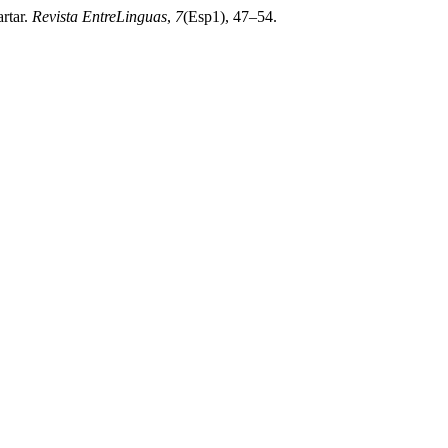
rtar.
Revista EntreLinguas
,
7
(Esp1), 47–54.