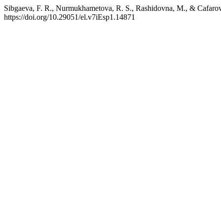
Sibgaeva, F. R., Nurmukhametova, R. S., Rashidovna, M., & Cafarov, 
https://doi.org/10.29051/el.v7iEsp1.14871