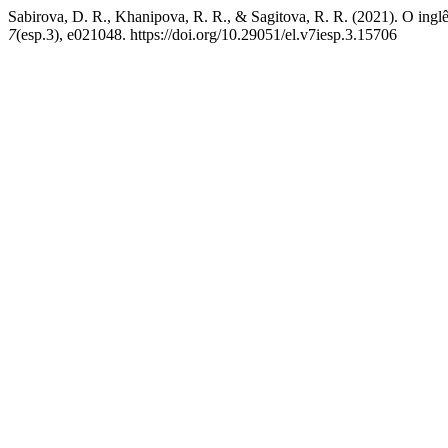
Sabirova, D. R., Khanipova, R. R., & Sagitova, R. R. (2021). O ingl
7
(esp.3), e021048. https://doi.org/10.29051/el.v7iesp.3.15706