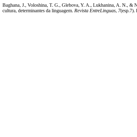
Baghana, J., Voloshina, T. G., Glebova, Y. A., Lukhanina, A. N., & N
cultura, determinantes da linguagem.
Revista EntreLinguas
,
7
(esp.7).