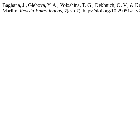
Baghana, J., Glebova, Y. A., Voloshina, T. G., Dekhnich, O. V., & Ku
Marfim.
Revista EntreLinguas
,
7
(esp.7). https://doi.org/10.29051/el.