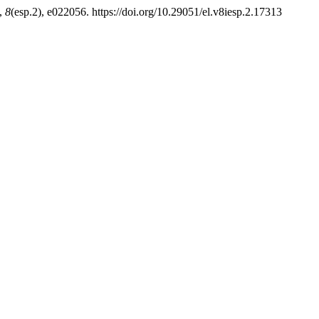
,
8
(esp.2), e022056. https://doi.org/10.29051/el.v8iesp.2.17313