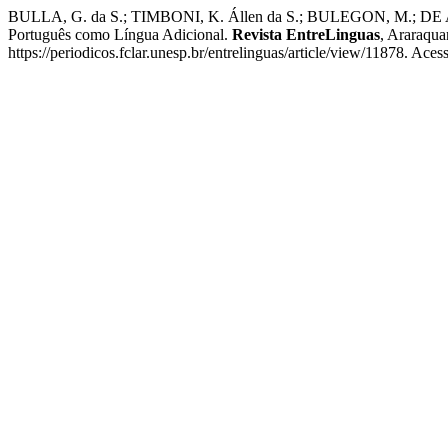
BULLA, G. da S.; TIMBONI, K. Állen da S.; BULEGON, M.; DE AND
Português como Língua Adicional.
Revista EntreLinguas
, Araraqua
https://periodicos.fclar.unesp.br/entrelinguas/article/view/11878. Ace