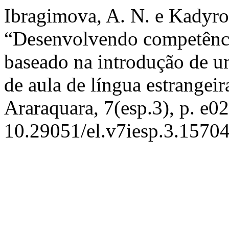
Ibragimova, A. N. e Kadyro
“Desenvolvendo competênci
baseado na introdução de um
de aula de língua estrangeir
Araraquara, 7(esp.3), p. e0
10.29051/el.v7iesp.3.15704