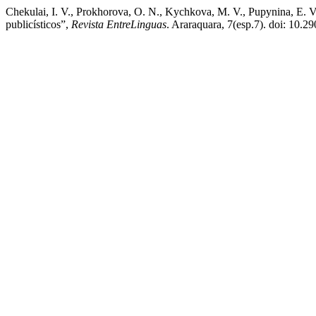
Chekulai, I. V., Prokhorova, O. N., Kychkova, M. V., Pupynina, E. V.
publicísticos”,
Revista EntreLinguas
. Araraquara, 7(esp.7). doi: 10.2