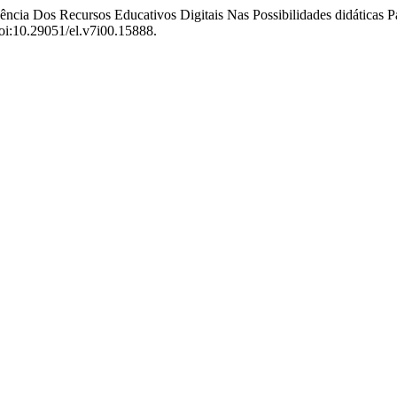
luência Dos Recursos Educativos Digitais Nas Possibilidades didáticas
doi:10.29051/el.v7i00.15888.