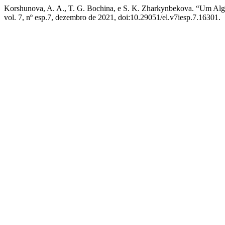
Korshunova, A. A., T. G. Bochina, e S. K. Zharkynbekova. “Um Al
vol. 7, nº esp.7, dezembro de 2021, doi:10.29051/el.v7iesp.7.16301.