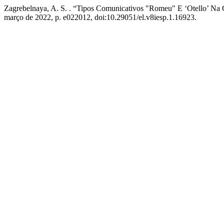
Zagrebelnaya, A. S. . “Tipos Comunicativos "Romeu" E ‘Otello’ Na C
março de 2022, p. e022012, doi:10.29051/el.v8iesp.1.16923.