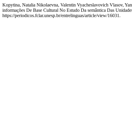
Kopytina, Natalia Nikolaevna, Valentin Vyacheslavovich Vlasov, Ya
informações De Base Cultural No Estudo Da semântica Das Unidad
https://periodicos.fclar.unesp.br/entrelinguas/article/view/16031.