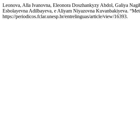
Leonova, Alla Ivanovna, Eleonora Doszhankyzy Abdol, Galiya Nagi
Esbolayevna Adilbayeva, e Aliyam Niyazovna Kuvanbakiyeva. “Metáf
https://periodicos.fclar.unesp.br/entrelinguas/article/view/16393.