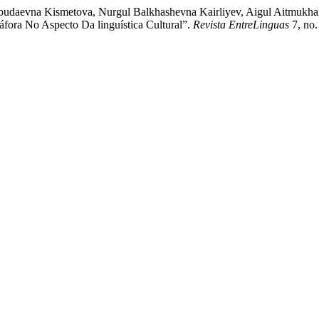
budaevna Kismetova, Nurgul Balkhashevna Kairliyev, Aigul Aitmukh
ora No Aspecto Da linguística Cultural”.
Revista EntreLinguas
7, no.