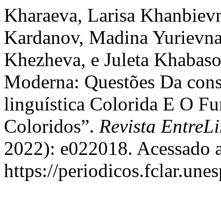
Kharaeva, Larisa Khanbiev
Kardanov, Madina Yurievna
Khezheva, e Juleta Khabaso
Moderna: Questões Da con
linguística Colorida E O 
Coloridos”.
Revista EntreL
2022): e022018. Acessado a
https://periodicos.fclar.une