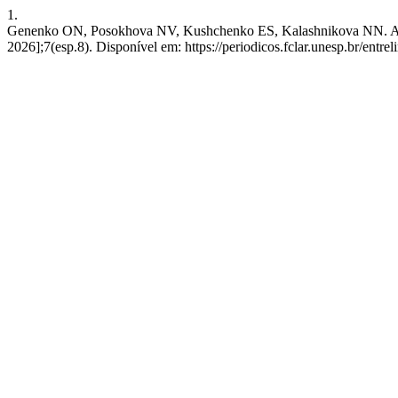
1.
Genenko ON, Posokhova NV, Kushchenko ES, Kalashnikova NN. A corre
2026];7(esp.8). Disponível em: https://periodicos.fclar.unesp.br/entre