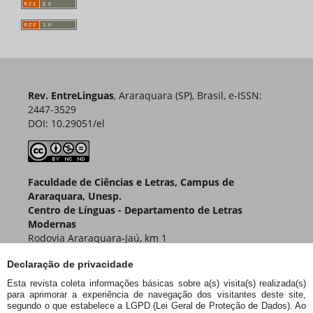
Rev. EntreLinguas
, Araraquara (SP), Brasil, e-ISSN:
2447-3529
DOI: 10.29051/el
Faculdade de Ciências e Letras, Campus de
Araraquara, Unesp.
Centro de Línguas - Departamento de Letras
Modernas
Rodovia Araraquara-Jaú, km 1
Caixa Postal 174 – CEP 14800-901
Declaração de privacidade
Araraquara – SP – Brasil
Esta revista coleta informações básicas sobre a(s) visita(s) realizada(s)
para aprimorar a experiência de navegação dos visitantes deste site,
segundo o que estabelece a LGPD (Lei Geral de Proteção de Dados). Ao