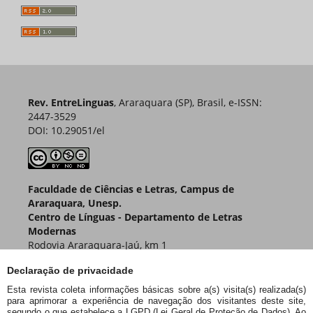
Rev. EntreLinguas
, Araraquara (SP), Brasil, e-ISSN:
2447-3529
DOI: 10.29051/el
Faculdade de Ciências e Letras, Campus de
Araraquara, Unesp.
Centro de Línguas - Departamento de Letras
Modernas
Rodovia Araraquara-Jaú, km 1
Caixa Postal 174 – CEP 14800-901
Declaração de privacidade
Araraquara – SP – Brasil
Esta revista coleta informações básicas sobre a(s) visita(s) realizada(s)
para aprimorar a experiência de navegação dos visitantes deste site,
segundo o que estabelece a LGPD (Lei Geral de Proteção de Dados). Ao