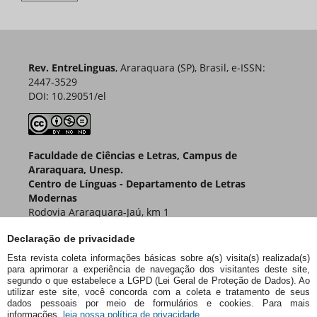
Rev. EntreLinguas
, Araraquara (SP), Brasil, e-ISSN:
2447-3529
DOI: 10.29051/el
Faculdade de Ciências e Letras, Campus de
Araraquara, Unesp.
Centro de Línguas - Departamento de Letras
Modernas
Rodovia Araraquara-Jaú, km 1
Caixa Postal 174 – CEP 14800-901
Declaração de privacidade
Araraquara – SP – Brasil
Esta revista coleta informações básicas sobre a(s) visita(s) realizada(s)
para aprimorar a experiência de navegação dos visitantes deste site,
segundo o que estabelece a LGPD (Lei Geral de Proteção de Dados). Ao
utilizar este site, você concorda com a coleta e tratamento de seus
dados pessoais por meio de formulários e cookies. Para mais
informações,
leia nossa política de privacidade.