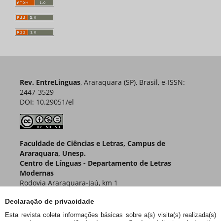
Rev. EntreLinguas
, Araraquara (SP), Brasil, e-ISSN:
2447-3529
DOI: 10.29051/el
Faculdade de Ciências e Letras, Campus de
Araraquara, Unesp.
Centro de Línguas - Departamento de Letras
Modernas
Rodovia Araraquara-Jaú, km 1
Caixa Postal 174 – CEP 14800-901
Declaração de privacidade
Araraquara – SP – Brasil
Esta revista coleta informações básicas sobre a(s) visita(s) realizada(s)