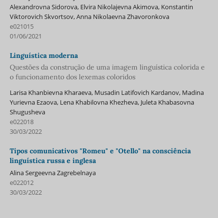
Alexandrovna Sidorova, Elvira Nikolajevna Akimova, Konstantin
Viktorovich Skvortsov, Anna Nikolaevna Zhavoronkova
e021015
01/06/2021
Linguística moderna
Questões da construção de uma imagem linguística colorida e
o funcionamento dos lexemas coloridos
Larisa Khanbievna Kharaeva, Musadin Latifovich Kardanov, Madina
Yurievna Ezaova, Lena Khabilovna Khezheva, Juleta Khabasovna
Shugusheva
e022018
30/03/2022
Tipos comunicativos "Romeu" e "Otello" na consciência
linguística russa e inglesa
Alina Sergeevna Zagrebelnaya
e022012
30/03/2022