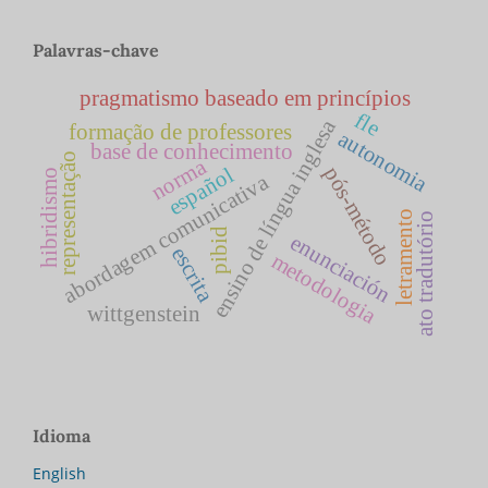
Palavras-chave
pragmatismo baseado em princípios
fle
ensino de língua inglesa
formação de professores
autonomia
base de conhecimento
representação
norma
pós-método
español
hibridismo
abordagem comunicativa
letramento
ato tradutório
pibid
enunciación
escrita
metodologia
wittgenstein
Idioma
English