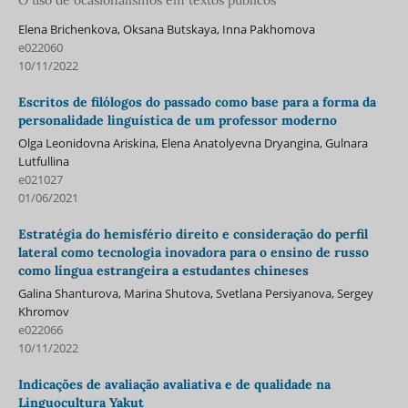
O uso de ocasionalismos em textos públicos
Elena Brichenkova, Oksana Butskaya, Inna Pakhomova
e022060
10/11/2022
Escritos de filólogos do passado como base para a forma da
personalidade linguística de um professor moderno
Olga Leonidovna Ariskina, Elena Anatolyevna Dryangina, Gulnara
Lutfullina
e021027
01/06/2021
Estratégia do hemisfério direito e consideração do perfil
lateral como tecnologia inovadora para o ensino de russo
como língua estrangeira a estudantes chineses
Galina Shanturova, Marina Shutova, Svetlana Persiyanova, Sergey
Khromov
e022066
10/11/2022
Indicações de avaliação avaliativa e de qualidade na
Linguocultura Yakut