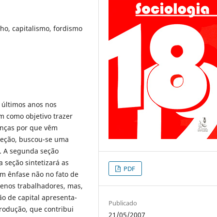
lho, capitalismo, fordismo
 últimos anos nos
em como objetivo trazer
nças por que vêm
 seção, buscou-se uma
o. A segunda seção
a seção sintetizará as
PDF
om ênfase não no fato de
enos trabalhadores, mas,
o de capital apresenta-
Publicado
rodução, que contribui
21/05/2007