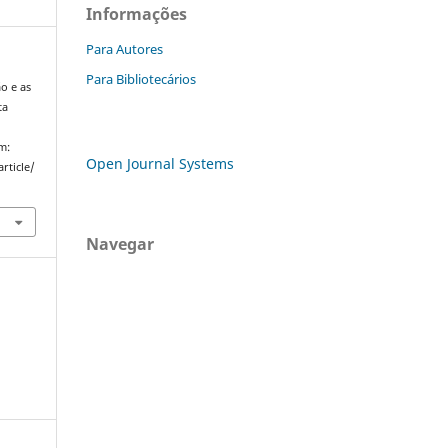
Informações
Para Autores
Para Bibliotecários
o e as
ta
m:
Open Journal Systems
rticle/
Navegar