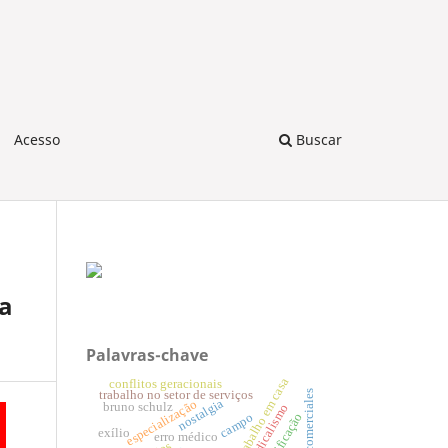
Acesso
Buscar
ia
Palavras-chave
trabalho em casa
conflitos geracionais
servicios comerciales
trabalho no setor de serviços
nostalgia
especialização
bruno schulz
sindicalismo
campo
qualificação
exílio
erro médico