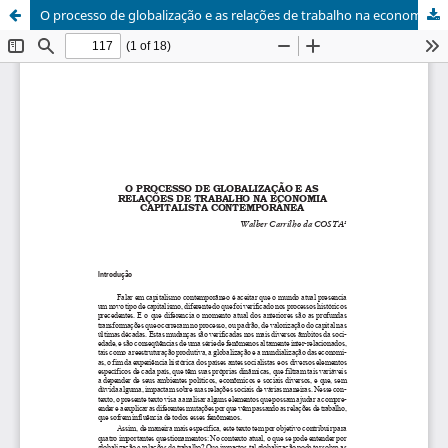
O processo de globalização e as relações de trabalho na economia capitalista contemporânea