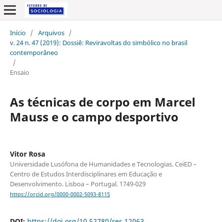
Início
/
Arquivos
/
v. 24 n. 47 (2019): Dossiê: Reviravoltas do simbólico no brasil
contemporâneo
/
Ensaio
As técnicas de corpo em Marcel
Mauss e o campo desportivo
Vitor Rosa
Universidade Lusófona de Humanidades e Tecnologias. CeiED –
Centro de Estudos Interdisciplinares em Educação e
Desenvolvimento. Lisboa – Portugal. 1749-029
https://orcid.org/0000-0002-5093-8115
DOI:
https://doi.org/10.52780/res.12063