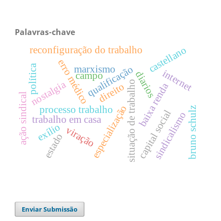
Palavras-chave
castellano
reconfiguração do trabalho
erro médico
política
qualificação
marxismo
internet
diarios
campo
situação de trabalho
nostalgia
baixa renda
direito
ação sindical
especialização
processo trabalho
bruno schulz
capital social
sindicalismo
trabalho em casa
exílio
viração
estado
Enviar Submissão