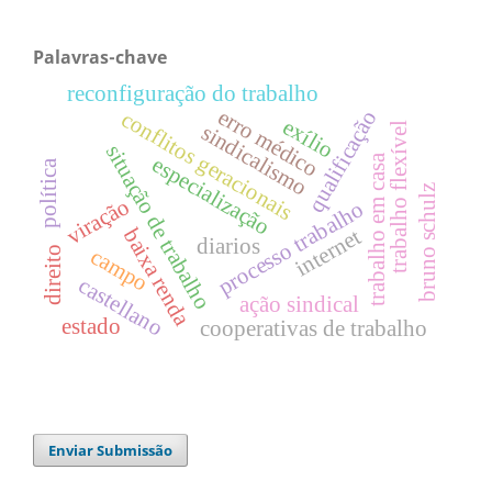
Palavras-chave
reconfiguração do trabalho
erro médico
qualificação
conflitos geracionais
exílio
sindicalismo
trabalho flexível
situação de trabalho
especialização
trabalho em casa
política
bruno schulz
viração
processo trabalho
internet
baixa renda
diarios
campo
direito
castellano
ação sindical
estado
cooperativas de trabalho
Enviar Submissão