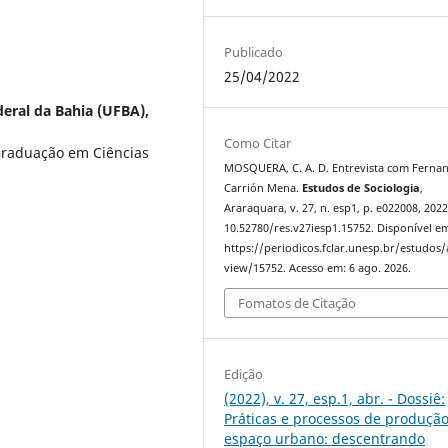
Publicado
25/04/2022
eral da Bahia (UFBA),
Como Citar
Graduação em Ciências
MOSQUERA, C. A. D. Entrevista com Ferna
Carrión Mena.
Estudos de Sociologia
,
Araraquara, v. 27, n. esp1, p. e022008, 2022
10.52780/res.v27iesp1.15752. Disponível e
https://periodicos.fclar.unesp.br/estudos/a
view/15752. Acesso em: 6 ago. 2026.
Fomatos de Citação
Edição
(2022), v. 27, esp.1, abr. - Dossiê:
Práticas e processos de produçã
espaço urbano: descentrando