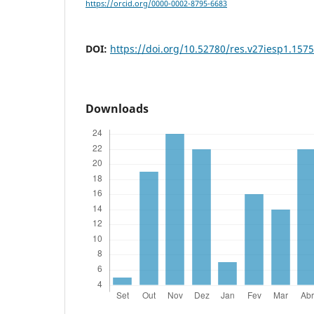
https://orcid.org/0000-0002-8795-6683
DOI:
https://doi.org/10.52780/res.v27iesp1.157
Downloads