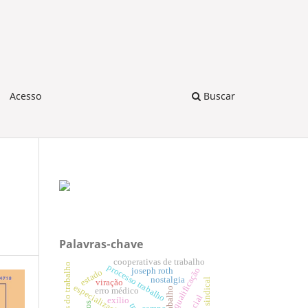
Acesso
Buscar
Palavras-chave
cooperativas de trabalho
mutações do trabalho
processo trabalho
qualificação
joseph roth
estado
nostalgia
ação sindical
viração
especialização
erro médico
exílio