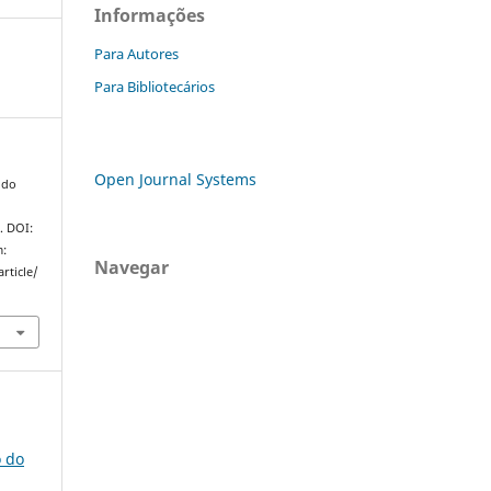
Informações
Para Autores
Para Bibliotecários
Open Journal Systems
ndo
. DOI:
m:
Navegar
rticle/
o do