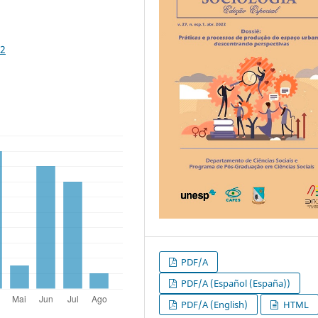
52
PDF/A
PDF/A (Español (España))
PDF/A (English)
HTML