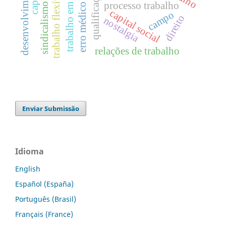
trabalho em casa
trabalho flexível
qualificação
processo trabalho
sindicalismo
erro médico
capital social
campo
direito
nostalgia
relações de trabalho
Enviar Submissão
Idioma
English
Español (España)
Português (Brasil)
Français (France)