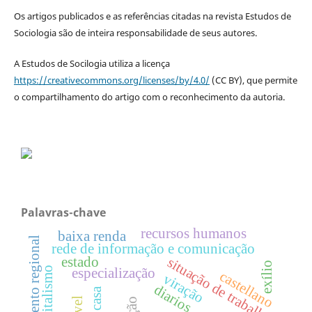
Os artigos publicados e as referências citadas na revista Estudos de
Sociologia são de inteira responsabilidade de seus autores.
A Estudos de Socilogia utiliza a licença
https://creativecommons.org/licenses/by/4.0/
(CC BY), que permite
o compartilhamento do artigo com o reconhecimento da autoria.
Palavras-chave
recursos humanos
baixa renda
desenvolvimento regional
rede de informação e comunicação
estado
situação de trabalho
exílio
capitalismo
especialização
castellano
viração
diarios