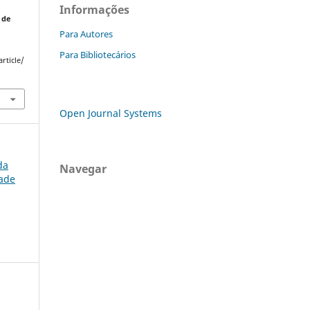
Informações
 de
Para Autores
Para Bibliotecários
rticle/
Open Journal Systems
da
Navegar
dade