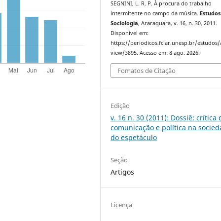
SEGNINI, L. R. P. À procura do trabalho
intermitente no campo da música.
Estudos
Sociologia
, Araraquara, v. 16, n. 30, 2011.
Disponível em:
https://periodicos.fclar.unesp.br/estudos/a
view/3895. Acesso em: 8 ago. 2026.
Fomatos de Citação
Edição
v. 16 n. 30 (2011): Dossiê: crítica 
comunicação e política na socie
do espetáculo
Seção
Artigos
Licença