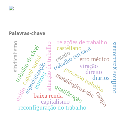
Palavras-chave
relações de trabalho
sindicalismo
situação de trabalho
conflitos geracionais
trabalho flexível
trabalho em casa
castellano
estado
capital social
erro médico
especialização
viração
processo trabalho
direito
internet
metalúrgicos-abc
diarios
qualificação
exílio
campo
baixa renda
capitalismo
reconfiguração do trabalho