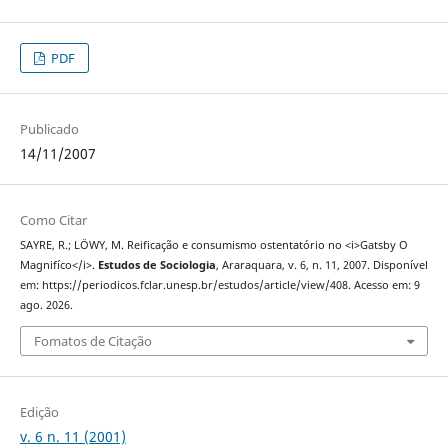
PDF
Publicado
14/11/2007
Como Citar
SAYRE, R.; LÖWY, M. Reificação e consumismo ostentatório no <i>Gatsby O
Magnifíco</i>.
Estudos de Sociologia
, Araraquara, v. 6, n. 11, 2007. Disponível
em: https://periodicos.fclar.unesp.br/estudos/article/view/408. Acesso em: 9
ago. 2026.
Fomatos de Citação
Edição
v. 6 n. 11 (2001)