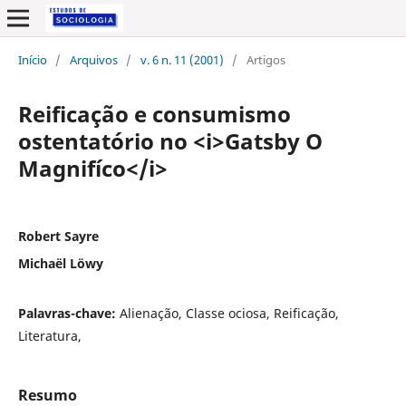
Início
/
Arquivos
/
v. 6 n. 11 (2001)
/
Artigos
Reificação e consumismo
ostentatório no <i>Gatsby O
Magnifíco</i>
Robert Sayre
Michaël Löwy
Palavras-chave:
Alienação, Classe ociosa, Reificação,
Literatura,
Resumo