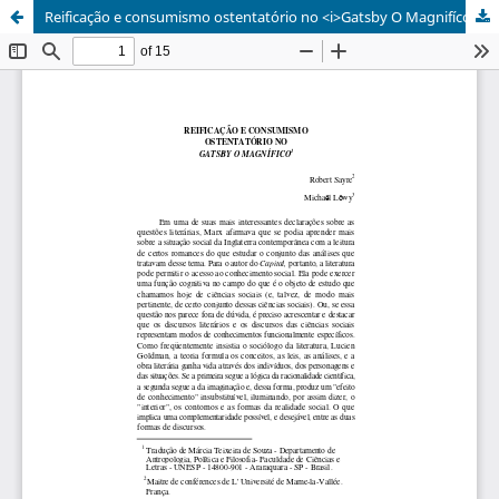
Reificação e consumismo ostentatório no <i>Gatsby O Magnifíco</i>