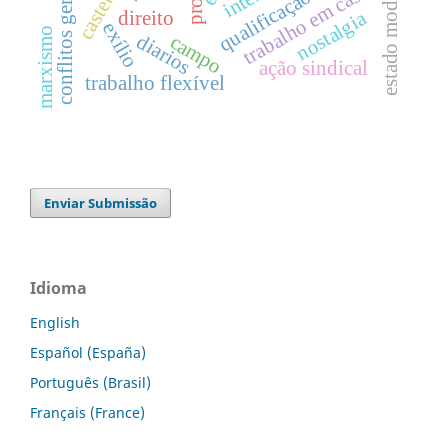
conflitos geracionais
castellano
estado moderno
trabalho em casa
qualificação
nostalgia
direito
exílio
marxismo
diarios
campo
ação sindical
trabalho flexível
Enviar Submissão
Idioma
English
Español (España)
Português (Brasil)
Français (France)