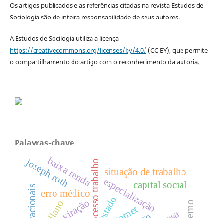
Os artigos publicados e as referências citadas na revista Estudos de
Sociologia são de inteira responsabilidade de seus autores.
A Estudos de Socilogia utiliza a licença
https://creativecommons.org/licenses/by/4.0/
(CC BY), que permite
o compartilhamento do artigo com o reconhecimento da autoria.
Palavras-chave
baixa renda
joseph roth
processo trabalho
situação de trabalho
especialização
capital social
erro médico
estado
viração
internet