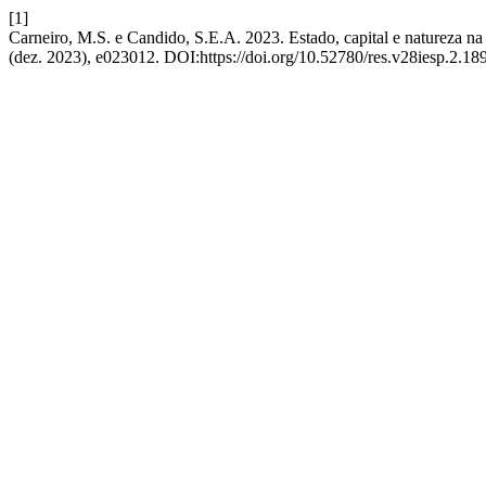
[1]
Carneiro, M.S. e Candido, S.E.A. 2023. Estado, capital e natureza na
(dez. 2023), e023012. DOI:https://doi.org/10.52780/res.v28iesp.2.18