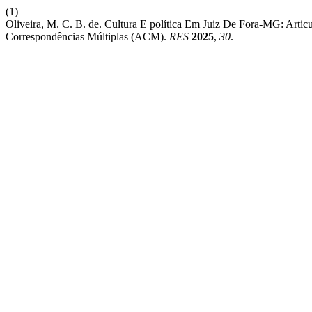
(1)
Oliveira, M. C. B. de. Cultura E política Em Juiz De Fora-MG: Artic
Correspondências Múltiplas (ACM).
RES
2025
,
30
.