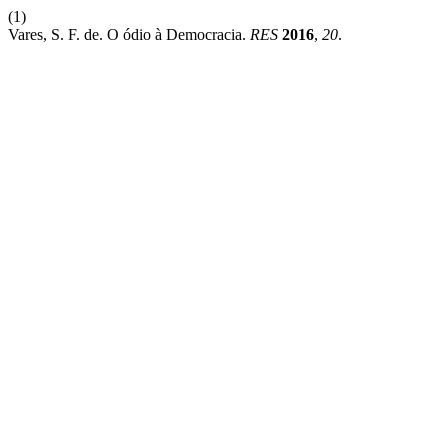
(1)
Vares, S. F. de. O ódio à Democracia.
RES
2016
,
20
.