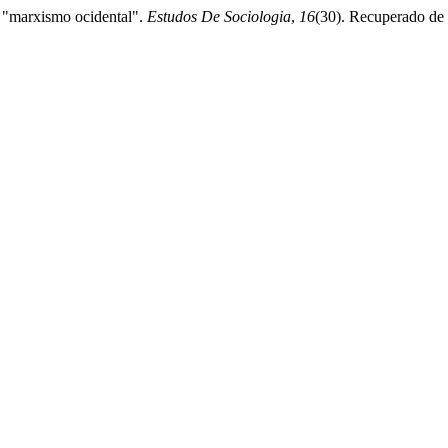
 "marxismo ocidental".
Estudos De Sociologia
,
16
(30). Recuperado de h