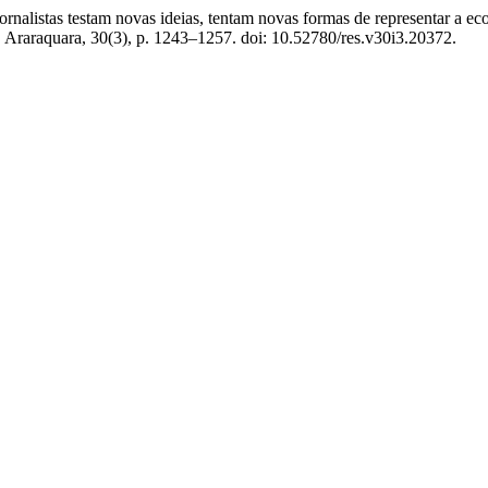
nalistas testam novas ideias, tentam novas formas de representar a eco
. Araraquara, 30(3), p. 1243–1257. doi: 10.52780/res.v30i3.20372.