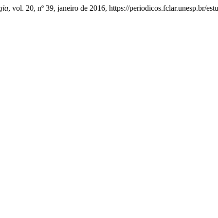
gia
, vol. 20, nº 39, janeiro de 2016, https://periodicos.fclar.unesp.br/es