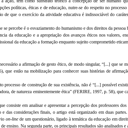
ia à ação, tem como substrato teórico a concepção de ser humano qu
ões políticas, éticas e de educação, nutre-se do respeito no processo 
de que o exercício da atividade educativa é indissociável do caráter
 que se percebe é o esvaziamento do humanismo e dos direitos da pessoa
cia da educação e a apropriação dos avanços éticos nos valores, enqu
profissional da educação a formação enquanto sujeito comprometido eti
essário a afirmação de gesto ético, de modo singular, “[...] que se most
), que estão na mobilização para conhecer suas histórias de afirmação
rocesso de construção de sua existência, não é “[...] possível existir 
rmadora, de natureza eminentemente ética” (FERIRE, 1997, p. 58), que c
, que consiste em analisar e apresentar a percepção dos professores d
 e das considerações finais, o artigo está organizado em duas partes
nvio
on-line
de um questionário, ligado à temática da educação em direit
l de ensino. Na segunda parte, os principais resultados são analisados e