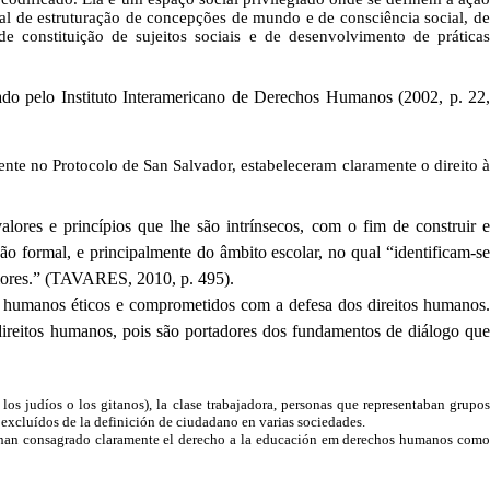
cal de estruturação de concepções de mundo e de consciência social, de
e constituição de sujeitos sociais e de desenvolvimento de práticas
ado pelo Instituto Interamericano de Derechos Humanos (2002, p. 22,
te no Protocolo de San Salvador, estabeleceram claramente o direito à
ores e princípios que lhe são intrínsecos, com o fim de construir e
o formal, e principalmente do âmbito escolar, no qual “identificam-se
alores.” (TAVARES, 2010, p. 495).
es humanos éticos e comprometidos com a defesa dos direitos humanos.
ireitos humanos, pois são portadores dos fundamentos de diálogo que
los judíos o los gitanos), la clase trabajadora, personas que representaban grupos
n excluídos de la definición de ciudadano en varias sociedades.
r, han consagrado claramente el derecho a la educación em derechos humanos como