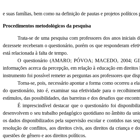
e suas famílias, bem como na definição de pautas e projetos políticos 
Procedimentos metodológicos da pesquisa
Trata-se de uma pesquisa com professores dos anos iniciais 
dezessete receberam o questionário, porém os que responderam efetiv
está relacionada à falta de tempo.
O questionário (AMARO; PÓVOA; MACEDO, 2004; GIL, 2008),
informações acerca da percepção, em relação à educação em direitos h
instrumento foi possível remeter as perguntas aos professores que dis
Torna-se, pois, necessário apontar a forma como ocorreu a el
do questionário, isto é, examinar sua efetividade para o recolhim
estímulos, das possibilidades, das barreiras e dos desafios que encon
É imprescindível destacar que o questionário foi disponibil
desenvolvem o seu trabalho pedagógico quotidiano no âmbito da unida
os dados disponibilizados pela supervisão escolar e contidos nas se
resolução de conflitos, aos direitos civis, aos direitos da criança e 
questões de gênero e aos direitos políticos.