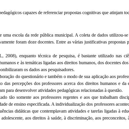
pedagógicos capazes de referenciar propostas cognitivas que atinjam tod
de uma escola da rede pública municipal. A coleta de dados utilizou-s
amente foram doze docentes. Entre as várias justificativas propostas
 enquanto técnica de pesquisa, é bastante utilizado nas ciência
umanos e às temáticas ligadas aos direitos humanos, dos docentes dos 
ponibilizaram os dados aos pesquisadores.
aboração do questionário e também o modo de sua aplicação aos professo
ento das percepções dos professores acerca dos direitos humanos e 
tram para desenvolver atividades pedagógicas relacionadas à questão.
izado tão somente aos professores regentes e aos que trabalham discip
de de ensino especificada. A individualização dos professores acontec
quências didáticas que contemplavam atividades e tarefas ligadas à ed
do adolescente, aos direitos à saúde, à discriminação, aos preconceitos,