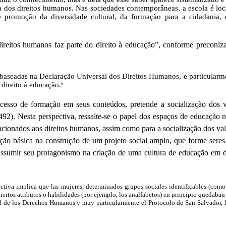
cia dos direitos humanos. Nas sociedades contemporâneas, a escola é lo
e promoção da diversidade cultural, da formação para a cidadania, d
ireitos humanos faz parte do direito à educação”, conforme preconiz
aseadas na Declaração Universal dos Direitos Humanos, e particularmen
direito à educação.
5
sso de formação em seus conteúdos, pretende a socialização dos val
). Nesta perspectiva, ressalte-se o papel dos espaços de educação nã
acionados aos direitos humanos, assim como para a socialização dos v
ação básica na construção de um projeto social amplo, que forme ser
assumir seu protagonismo na criação de uma cultura de educação em d
ectiva implica que las mujeres, determinados grupos sociales identificables (como 
ciertos atributos o habilidades (por ejemplo, los analfabetos) en principio quedaba
ersal de los Derechos Humanos y muy particularmente el Protocolo de San Salvado