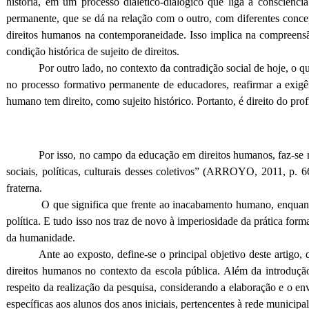
história, em um processo dialético-dialógico que liga a consciênc
permanente, que se dá na relação com o outro, com diferentes concepç
direitos humanos na contemporaneidade. Isso implica na compreensão 
condição histórica de sujeito de direitos.
Por outro lado, no contexto da contradição social de hoje, o
no processo formativo permanente de educadores, reafirmar a exigên
humano tem direito, como sujeito histórico. Portanto, é direito do 
Por isso, no campo da educação em direitos humanos, faz-se nec
sociais, políticas, culturais desses coletivos” (ARROYO, 2011, p. 66
fraterna.
O que significa que frente ao inacabamento humano, enquanto p
política. E tudo isso nos traz de novo à imperiosidade da prática fo
da humanidade.
Ante ao exposto, define-se o principal objetivo deste artigo
direitos humanos no contexto da escola pública. Além da introdução
respeito da realização da pesquisa, considerando a elaboração e o e
específicas aos alunos dos anos iniciais, pertencentes à rede municipa