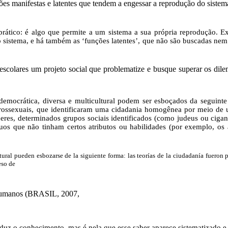
s manifestas e latentes que tendem a engessar a reprodução do sistem
rático: é algo que permite a um sistema a sua própria reprodução. Exi
sistema, e há também as ‘funções latentes’, que não são buscadas nem
 escolares um projeto social que problematize e busque superar os dile
mocrática, diversa e multicultural podem ser esboçados da seguinte f
erossexuais, que identificaram uma cidadania homogênea por meio de 
heres, determinados grupos sociais identificados (como judeus ou cigan
íduos que não tinham certos atributos ou habilidades (por exemplo, os
ral pueden esbozarse de la siguiente forma: las teorías de la ciudadanía fueron p
eso de
Humanos (BRASIL, 2007,
duz o conhecimento, mas é nela que esse saber aparece sistematizado e 