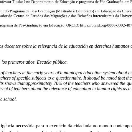
ofessor Titular I no Departamento de Educação e programa de Pós-Graduação em
nior do Programa de Pós- Graduação (Mestrado e Doutorado) em Educação da Universi
ador do Centro de Estudos das Migrações e das Relações Interculturais da Univer
do Programa de Pós-Graduação em Educação. ORCID: https://orcid.org/0000-0002-48
los docentes sobre la relevancia de la educación en derechos humano
los primeros años. Escuela pública.
n of teachers in the early years of a municipal education system about 
ers of specific subjects to a questionnaire. It should be noted that the 
sults shows that approximately 70% of the teachers who answered the qu
nsent of teachers about the relevance of education in human rights as a
c school.
gência necessária para o exercício da cidadania no mundo contemporâ