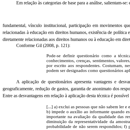
Em relação às categorias de base para a análise, salientam-se:
fundamental, vínculo institucional, participação em movimentos qu
relacionadas à educação em direitos humanos, existência de política 
diretamente relacionadas aos direitos humanos ou à educação em dir
Conforme Gil (2008, p. 121):
Pode-se definir questionário como a técn
conhecimentos, crenças, sentimentos, valores,
por escrito aos respondentes. Costumam, nes
podem ser designados como questionários apli
A aplicação de questionários apresenta vantagens e des
geograficamente, redução de gastos, garantia de anonimato dos respo
Entre as desvantagens em relação à aplicação desta técnica é possível 
[...] a) exclui as pessoas que não sabem ler e
impede o auxílio ao informante quando est
importante na avaliação da qualidade das re
diminuição da representatividade da amostr
probabilidade de não serem respondidos; f) pr