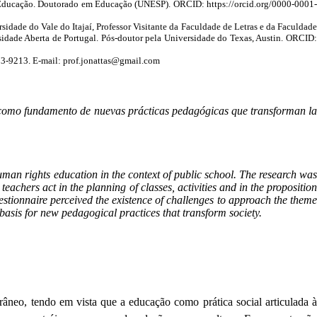
 Educação. Doutorado em Educação (UNESP). ORCID: https://orcid.org/0000-0001-
dade do Vale do Itajaí, Professor Visitante da Faculdade de Letras e da Faculdade
sidade Aberta de Portugal. Pós-doutor pela Universidade do Texas, Austin. ORCID:
73-9213. E-mail: prof.jonattas@gmail.com
s como fundamento de nuevas prácticas pedagógicas que transforman la
human rights education in the context of public school. The research was
teachers act in the planning of classes, activities and in the proposition
estionnaire perceived the existence of challenges to approach the theme
 basis for new pedagogical practices that transform society.
neo, tendo em vista que a educação como prática social articulada à