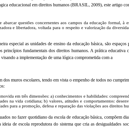
alógica educacional em direitos humanos (BRASIL, 2009), este artigo c
 abarcar questões concernentes aos campos da educação formal, à es
dora e libertadora, voltada para o respeito e valorização da diversida
aneira especial as unidades de ensino da educação básica, são espaços
princípios fundamentais dos direitos humanos. A prática educativa ca
as, visando a implementação de uma lógica comprometida com a
m dos muros escolares, tendo em vista o empenho de todos no cumprime
os:
movida em três dimensões: a) conhecimentos e habilidades: compreende
ades na vida cotidiana; b) valores, atitudes e comportamentos: desenv
idades para a promoção, defesa e reparação das violações aos direitos 
situados no fazer quotidiano da escola de educação básica, compõem d
ideia de escola reprodutora do sistema que cria as desigualdades soc