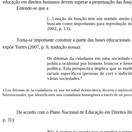
educação em direitos humanos devem superar a perpetuação das funçõe
Entende-se que a
[...] noção de função tem um sentido muito p
buscam como importantes para reprodução do 
2002, p. 13).
Torna-se importante construir a partir das bases educacionais
expõe Torres (2007, p. 9, tradução nossa):
Os dilemas da cidadania em uma sociedade de
política ocidental por homens brancos e het
política. Esta perspectiva implica que as mul
raciais específicos (pessoas de cor) e indiv
várias sociedades.
4
Los dilemas de la ciudadanía en una sociedad democrática, diversa y multicultu
4
heterosexuales, que identificaron una ciudadanía homogénea a través de un proc
De acordo com o Plano Nacional de Educação em Direitos 
p. 31):
Não é apenas na escola que se produz e repro