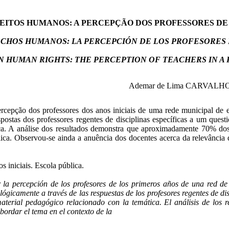
EITOS HUMANOS: A PERCEPÇÃO DOS PROFESSORES DE
CHOS HUMANOS: LA PERCEPCIÓN DE LOS PROFESORES 
N HUMAN RIGHTS: THE PERCEPTION OF TEACHERS IN A
Ademar de Lima CARVALH
 percepção dos professores dos anos iniciais de uma rede municipal d
postas dos professores regentes de disciplinas específicas a um quest
ica. A análise dos resultados demonstra que aproximadamente 70% do
ica. Observou-se ainda a anuência dos docentes acerca da relevânci
s iniciais. Escola pública.
tar la percepción de los profesores de los primeros años de una red
ógicamente a través de las respuestas de los profesores regentes de dis
 material pedagógico relacionado con la temática. El análisis de lo
bordar el tema en el contexto de la