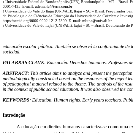
Universidade Federal de Rondonópolis (UFR), Rondonópolis – MT – Brasil. Pr
1
6001-7435. E-mail: ademarlc@terra.com.br
Universidade do Vale do Itajaí (UNIVALI), Itajaí – SC – Brasil. Pesquisador Sê
2
de Psicologia e de Ciências da Educação da Universidade de Coimbra e Investig
https://orcid.org/0000-0002-1212-7899. E- mail: mluna@univali.br
Universidade do Vale do Itajaí (UNIVALI), Itajaí – SC – Brasil. Doutorando 
3
educación escolar pública. También se observó la conformidade de 
sociedad.
PALABRAS CLAVE
: Educación. Derechos humanos. Profesores de 
ABSTRACT
: This article aims to analyze and present the perceptio
methodologically constructed based on the responses of the regent teach
of pedagogical material related to the theme. The analysis of the re
in the context of public school education. It was also observed the co
KEYWORDS
: Education. Human rights. Early years teachers. Publi
Introdução
A educação em direitos humanos caracteriza-se como uma exi