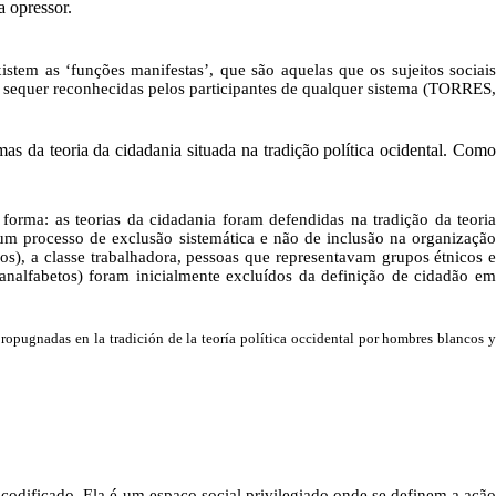
a opressor.
stem as ‘funções manifestas’, que são aquelas que os sujeitos sociais
 sequer reconhecidas pelos participantes de qualquer sistema (TORRES,
mas da teoria da cidadania situada na tradição política ocidental. Como
orma: as teorias da cidadania foram defendidas na tradição da teoria
um processo de exclusão sistemática e não de inclusão na organização
os), a classe trabalhadora, pessoas que representavam grupos étnicos e
 analfabetos) foram inicialmente excluídos da definição de cidadão em
ropugnadas en la tradición de la teoría política occidental por hombres blancos y
codificado. Ela é um espaço social privilegiado onde se definem a ação