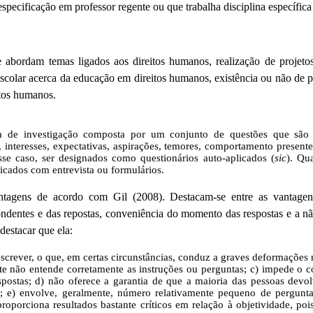
 especificação em professor regente ou que trabalha disciplina específic
e abordam temas ligados aos direitos humanos, realização de projeto
escolar acerca da educação em direitos humanos, existência ou não de 
etos humanos.
ica de investigação composta por um conjunto de questões que são
 interesses, expectativas, aspirações, temores, comportamento presente
se caso, ser designados como questionários auto-aplicados (
sic
). Qu
cados com entrevista ou formulários.
vantagens de acordo com Gil (2008). Destacam-se entre as vantag
ndentes e das repostas, conveniência do momento das respostas e a nã
destacar que ela:
 escrever, o que, em certas circunstâncias, conduz a graves deformações 
e não entende corretamente as instruções ou perguntas; c) impede o c
spostas; d) não oferece a garantia de que a maioria das pessoas devo
a; e) envolve, geralmente, número relativamente pequeno de pergunta
oporciona resultados bastante críticos em relação à objetividade, pois