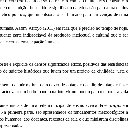
e se constrói no processo de relação com a cultura. Essa construção
de constituição do sentido e significado da educação para a práxis dos
 ético-político, que impulsiona o ser humano para a invenção de si na
 humana. Assim, Arroyo (2011) enfatiza que é preciso no tempo de hoje,
anto parte indissociável da produção intelectual e cultural que o ser
camente com a emancipação humana.
re e explicite os densos significados éticos, positivos das resistências
 de sujeitos históricos que lutam por um projeto de civilidade justa e
sem assumir o direito e o dever de optar, de decidir, de lutar, de fazer
aracteriza o direito humano para intervir no mundo para melhorar a vida
os anos iniciais de uma rede municipal de ensino acerca da educação em
. Na primeira parte, são apresentados os fundamentos metodológicos a
os humanos, aos docentes, regentes de sala e que ministram disciplina
 apresentados.