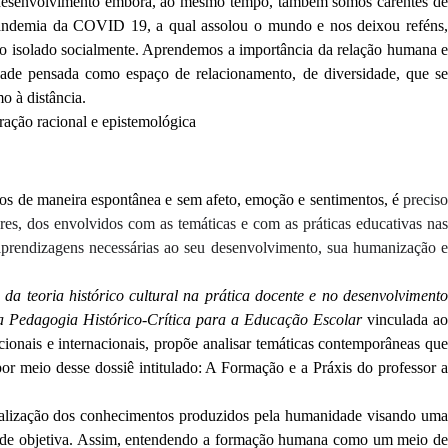
do desenvolvimento embora, ao mesmo tempo, também somos carentes de
andemia da COVID 19, a qual assolou o mundo e nos deixou reféns,
do isolado socialmente. Aprendemos a importância da relação humana e
ade pensada como espaço de relacionamento, de diversidade, que se
o à distância.
ação racional e epistemológica
os de maneira espontânea e sem afeto, emoção e sentimentos, é
preciso
res, dos envolvidos com as temáticas e com as práticas educativas nas
 aprendizagens necessárias ao seu desenvolvimento, sua humanização e
da teoria histórico cultural na prática docente e no desenvolviment
da Pedagogia Histórico-Crítica para a Educação Escolar
vinculada a
onais e internacionais, propõe analisar temáticas contemporâneas que
or meio desse dossiê intitulado: A Formação e a Práxis do professor a
ocialização dos conhecimentos produzidos pela humanidade visando uma
idade objetiva. Assim, entendendo a formação humana como um meio de