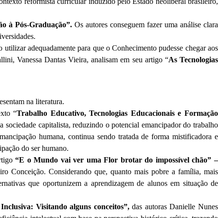
ntexto reformista curricular induzido pelo Estado neoliberal brasileiro,
ção à Pós-Graduação”.
Os autores conseguem fazer uma análise clar
iversidades.
o utilizar adequadamente para que o Conhecimento pudesse chegar aos
lini, Vanessa Dantas Vieira, analisam em seu artigo “
As Tecnologia
esentam na literatura.
xto “
Trabalho Educativo, Tecnologias Educacionais e Formaçã
da sociedade capitalista, reduzindo o potencial emancipador do trabalh
emancipação humana, continua sendo tratada de forma mistificadora e
ncipação do ser humano.
rtigo
“E o Mundo vai ver uma Flor brotar do impossível chão” –
iro Conceição. Considerando que, quanto mais pobre a família, mai
ternativas que oportunizem a aprendizagem de alunos em situação de
Inclusiva: Visitando alguns conceitos”,
das autoras Danielle Nune