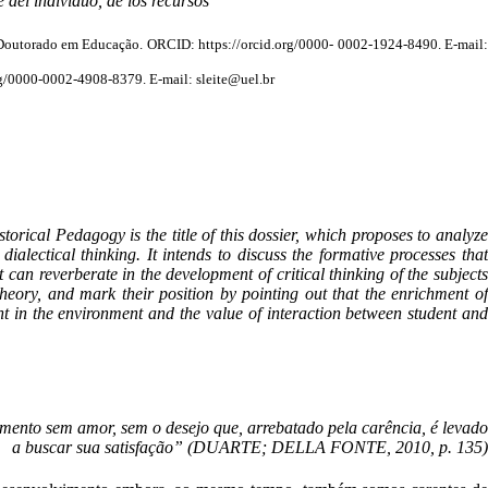
 del individuo, de los recursos
Doutorado em Educação. ORCID: https://orcid.org/0000- 0002-1924-8490. E-mail:
org/0000-0002-4908-8379. E-mail:
sleite@uel.br
torical Pedagogy is the title of this dossier, which proposes to analyze
alectical thinking. It intends to discuss the formative processes that
 can reverberate in the development of critical thinking of the subjects
Theory, and mark their position by pointing out that the enrichment of
ent in the environment and the value of interaction between student and
mento sem amor, sem o desejo que, arrebatado pela carência, é levado
a buscar sua satisfação” (DUARTE; DELLA FONTE, 2010, p. 135)