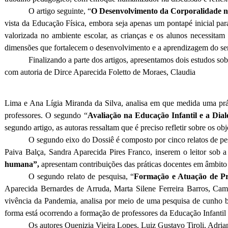
O artigo seguinte, “
O Desenvolvimento da Corporalidade n
vista da Educação Física, embora seja apenas um pontapé inicial para
valorizada no ambiente escolar, as crianças e os alunos necessitam
dimensões que fortalecem o desenvolvimento e a aprendizagem do ser
Finalizando a parte dos artigos, apresentamos dois estudos sob
com autoria de Dirce Aparecida Foletto de Moraes, Claudia
Lima e Ana Lígia Miranda da Silva, analisa em que medida uma prát
professores. O segundo “
Avaliação na Educação Infantil e a Dial
segundo artigo, as autoras ressaltam que é preciso refletir sobre os o
O segundo eixo do Dossiê é composto por cinco relatos de pe
Paiva Balça, Sandra Aparecida Pires Franco, inserem o leitor sob a 
humana”,
apresentam contribuições das práticas docentes em âmbito 
O segundo relato de pesquisa, “
Formação e Atuação de Pro
Aparecida Bernardes de Arruda, Marta Silene Ferreira Barros, Cam
vivência da Pandemia, analisa por meio de uma pesquisa de cunho bi
forma está ocorrendo a formação de professores da Educação Infanti
Os autores Quenizia Vieira Lopes, Luiz Gustavo Tiroli, Adria