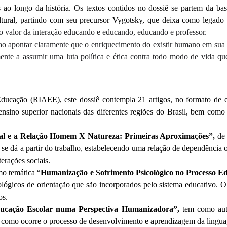
 ao longo da história. Os textos contidos no dossiê se partem da ba
ultural, partindo com seu precursor Vygotsky, que deixa como legado
e o valor da interação educando e educando, educando e professor.
o apontar claramente que o enriquecimento do existir humano em sua o
ariamente a assumir uma luta política e ética contra todo modo de 
cação (RIAEE), este dossiê contempla 21 artigos, no formato de ensa
e ensino superior nacionais das diferentes regiões do Brasil, bem co
ial e a Relação Homem X Natureza: Primeiras Aproximações”,
de
 se dá a partir do trabalho, estabelecendo uma relação de dependência 
erações sociais.
o temática “
Humanização e Sofrimento Psicológico no Processo Ed
lógicos de orientação que são incorporados pelo sistema educativo. O
os.
Educação Escolar numa Perspectiva Humanizadora”,
tem como aut
 como ocorre o processo de desenvolvimento e aprendizagem da linguagem