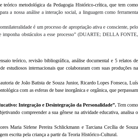
se teórico metodológica da Pedagogia Histórico-crítica, que tem como
para a nossa análise a interação social, a linguagem como ferrament
mnilateralidade é um processo de apropriação ativa e consciente, pelo
vida que imponha obstáculos a esse processo” (DUARTE; DELLA FONTE,
io teórico, revisão bibliográfica, análise documental e 5 relatos de
mo de estudiosos internacionais que colaboraram com suas produções na
 autoria de João Batista de Souza Junior, Ricardo Lopes Fonseca, Luí
ontológica com as esferas de base inorgânica e orgânica, que perpassam
ucativo: Integração e Desintegração da Personalidade”.
Tem com
bjetivando compreender a sua gênese na atividade educativa, analisa o
ores Maria Sirlene Pereira Schlickmann e Tarciana Cecília de Souz
 escrita pela criança a partir da Teoria Histórico-Cultural.