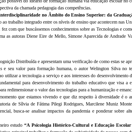
zação possível do ideário de formação humana via educação escolar no co
pectiva da chamada pedagogia das competências.
Interdisciplinaridade no Âmbito do Ensino Superior: da Gradua
o ao trabalho integrado entre os níveis de ensino que acontecem nas Un
ia fez com que buscássemos conhecimentos sobre as Tecnologias e com
forma as autoras Diene Eire de Mello, Simone Aparecida de Andrade Val
 Cognição Distribuída e apresentam uma verificação de como estas se apr
s e seu valor para formação humana, o autor Welington Silva no te
ao utilizar a tecnologia a serviço e aos interesses do desenvolvimento 
fundamental para desenvolvimento do trabalho educativo que visa a 
es para redimensionar o valor das tecnologias para a humanização e ema
 momento que estamos vivendo e que diz respeito à diversidade é o a
utoria de Sílvia de Fátima Pilegi Rodrigues, Marcilene Muniz Monte
encial, busca-se analisar impactos da pandemia e ponderar sobre al
meiro estudo
“A Psicologia Histórico-Cultural e Educação Escolar 