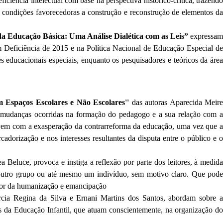
ciência intelectual com base na perspectiva histórico-crítica, trazendo
r condições favorecedoras a construção e reconstrução de elementos da
 da Educação Básica: Uma Análise Dialética com as Leis”
expressa
m Deficiência de 2015 e na Política Nacional de Educação Especial de
s educacionais especiais, enquanto os pesquisadores e teóricos da área
 Espaços Escolares e Não Escolares''
das autoras Aparecida Meir
das mudanças ocorridas na formação do pedagogo e a sua relação com a
vivem com a exasperação da contrarreforma da educação, uma vez que a
dorização e nos interesses resultantes da disputa entre o público e o
a Beluce, provoca e instiga a reflexão por parte dos leitores, à medid
 outro grupo ou até mesmo um indivíduo, sem motivo claro. Que pode
favor da humanização e emancipação
rcia Regina da Silva e Ernani Martins dos Santos, abordam sobre 
es da Educação Infantil, que atuam conscientemente, na organização do