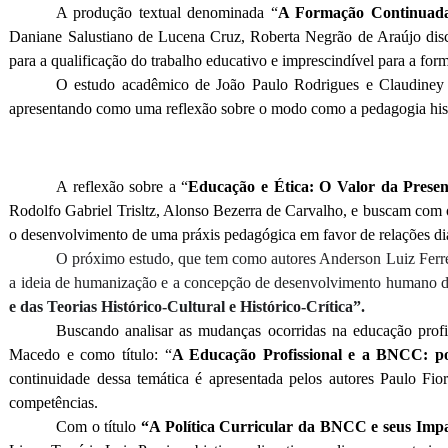
A produção textual denominada “
A Formação Continuada 
Daniane Salustiano de Lucena Cruz, Roberta Negrão de Araújo discor
para a qualificação do trabalho educativo e imprescindível para a fo
O estudo acadêmico de João Paulo Rodrigues e Claudiney 
apresentando como uma reflexão sobre o modo como a pedagogia histó
A reflexão sobre a “
Educação e Ética: O Valor da Presen
Rodolfo Gabriel Trisltz, Alonso Bezerra de Carvalho, e buscam com o
o desenvolvimento de uma práxis pedagógica em favor de relações di
O próximo estudo, que tem como autores Anderson Luiz Ferrei
a ideia de humanização e a concepção de desenvolvimento humano da p
e das Teorias Histórico-Cultural e Histórico-Crítica”.
Buscando analisar as mudanças ocorridas na educação profi
Macedo e como título: “
A Educação Profissional e a BNCC: pol
continuidade dessa temática é apresentada pelos autores Paulo F
competências.
Com o título
“A Política Curricular da BNCC e seus Im