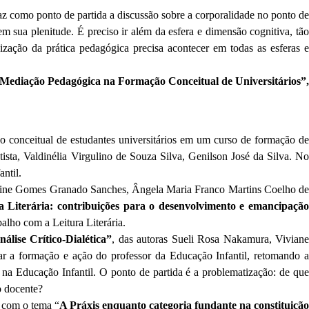
az como ponto de partida a discussão sobre a corporalidade no ponto d
m sua plenitude. É preciso ir além da esfera e dimensão cognitiva, tão
ização da prática pedagógica precisa acontecer em todas as esferas e
Mediação Pedagógica na Formação Conceitual de Universitários”
 conceitual de estudantes universitários em um curso de formação de
sta, Valdinélia Virgulino de Souza Silva, Genilson José da Silva. N
antil.
islaine Gomes Granado Sanches, Ângela Maria Franco Martins Coelho de
 Literária: contribuições para o desenvolvimento e emancipação
alho com a Leitura Literária.
lise Crítico-Dialética”
, das autoras Sueli Rosa Nakamura, Vivian
r a formação e ação do professor da Educação Infantil, retomando a
 na Educação Infantil. O ponto de partida é a problematização: de que
o docente?
o com o tema “
A Práxis enquanto categoria fundante na constituiçã