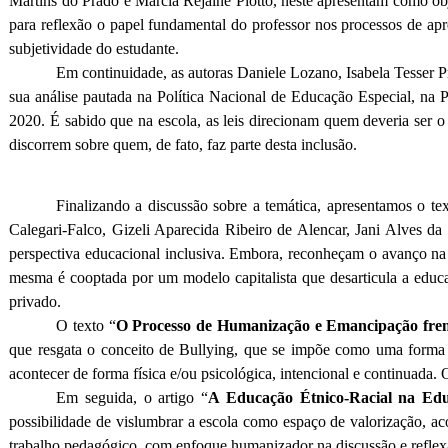
Martins do Prado e Marcia Rejaine Piotto, neste apresentam como objet
para reflexão o papel fundamental do professor nos processos de ap
subjetividade do estudante.
Em continuidade, as autoras Daniele Lozano, Isabela Tesser 
sua análise pautada na Política Nacional de Educação Especial, na 
2020. É sabido que na escola, as leis direcionam quem deveria ser o
discorrem sobre quem, de fato, faz parte desta inclusão.
Finalizando a discussão sobre a temática, apresentamos o tex
Calegari-Falco, Gizeli Aparecida Ribeiro de Alencar, Jani Alves d
perspectiva educacional inclusiva. Embora, reconheçam o avanço na
mesma é cooptada por um modelo capitalista que desarticula a educaç
privado.
O texto “
O Processo de Humanização e Emancipação fren
que resgata o conceito de Bullying, que se impõe como uma forma
acontecer de forma física e/ou psicológica, intencional e continuad
Em seguida, o artigo “
A Educação Étnico-Racial na Educ
possibilidade de vislumbrar a escola como espaço de valorização, ac
trabalho pedagógico, com enfoque humanizador na discussão e reflexão