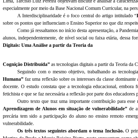
Lima, Tarcísio Luiz Pereira objetivam discutir e analisar a caracteri
especialmente por meio da Base Nacional Comum Curricular, na pers
A Interdisciplinaridade é o foco central do artigo intitulado “
sobre os pontos que influenciam o Ensino Superior no que diz respeit
Como já ressaltamos no início desta apresentação, a Pandem
alunos, independentemente, de nível social ou faixa etária, dessa 
Digitais: Uma Análise a partir da Teoria da
Cognição Distribuída”
as tecnologias digitais a partir da Teoria da
Seguindo com o mesmo objetivo, trabalhando as tecnologia
Humana”
faz uma reflexão sobre os interesses da classe dominante 
docente. O estudo constata que a tecnologia educacional, embora 
fetichista e que se faz necessária a reflexão por parte dos educador
Outro texto que traz uma importante contribuição para esse
Aprendizagem de Alunos em situação de vulnerabilidade”
de a
precária tem sido a participação do aluno no ensino remoto emerg
vulnerabilidade.
Os três textos seguintes abordam o tema Inclusão.
O pri