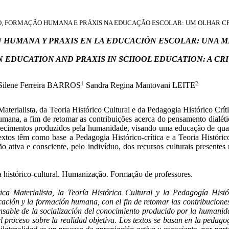
, FORMAÇÃO HUMANA E PRÁXIS NA EDUCAÇÃO ESCOLAR: UM OLHAR CR
HUMANA Y PRAXIS EN LA EDUCACIÓN ESCOLAR: UNA M
 EDUCATION AND PRAXIS IN SCHOOL EDUCATION: A CRI
1
2
Silene Ferreira BARROS
Sandra Regina Mantovani LEITE
Materialista, da Teoria Histórico Cultural e da Pedagogia Histórico Crít
umana, a fim de retomar as contribuições acerca do pensamento dialét
onhecimentos produzidos pela humanidade, visando uma educação de qua
textos têm como base a Pedagogia Histórico-crítica e a Teoria Histór
o ativa e consciente, pelo indivíduo, dos recursos culturais present
ia histórico-cultural. Humanização. Formação de professores.
ca Materialista, la Teoría Histórica Cultural y la Pedagogía Histór
ación y la formación humana, con el fin de retomar las contribuciones
onsable de la socialización del conocimiento producido por la humani
l proceso sobre la realidad objetiva. Los textos se basan en la pedagogí