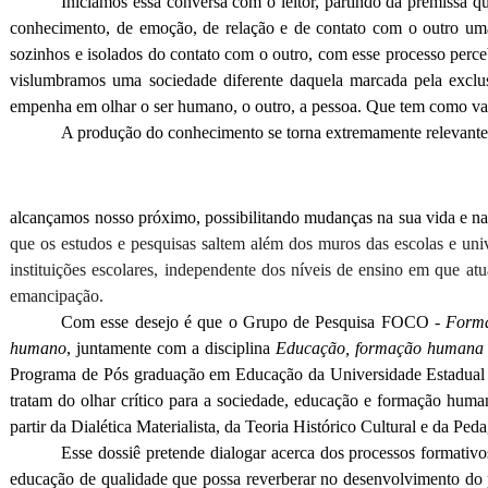
Iniciamos essa conversa com o leitor, partindo da premiss
conhecimento, de emoção, de relação e de contato com o outro u
sozinhos e isolados do contato com o outro, com esse processo perc
vislumbramos uma sociedade diferente daquela marcada pela exclu
empenha em olhar o ser humano, o outro, a pessoa. Que tem como valor
A produção do conhecimento se torna extremamente relevante
alcançamos nosso próximo, possibilitando mudanças na sua vida e na
que os estudos e pesquisas saltem além dos muros das escolas e univ
instituições escolares, independente dos níveis de ensino em que 
emancipação.
Com esse desejo é que o Grupo de Pesquisa FOCO -
Forma
humano
, juntamente com a disciplina
Educação, formação humana e 
Programa de Pós graduação em Educação da Universidade Estadual de
tratam do olhar crítico para a sociedade, educação e formação human
partir da Dialética Materialista, da Teoria Histórico Cultural e da Ped
Esse dossiê pretende dialogar acerca dos processos formativ
educação de qualidade que possa reverberar no desenvolvimento do 