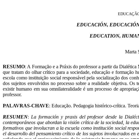
EDUCAÇÃO
EDUCACIÓN, EDUCACIÓN 
EDUCATION, HUMAN
Marta 
RESUMO
: A Formação e a Práxis do professor a partir da Dialética 
que tratam do olhar crítico para a sociedade, educação e formação h
escola como instituição social responsável pela socialização dos c
dos sujeitos envolvidos no processo sobre a realidade objetiva. Os 
existir humano em sua omnilateralidade é um processo de apropriaçã
professor.
PALAVRAS-CHAVE
: Educação. Pedagogia histórico-crítica. Teor
RESUMEN
:
La formación y praxis del profesor desde la Dialécti
contemporáneos que abordan la visión crítica de la sociedad, la educ
formativos que involucran a la escuela como institución social resp
el desarrollo del pensamiento crítico de los sujetos involucrados en e