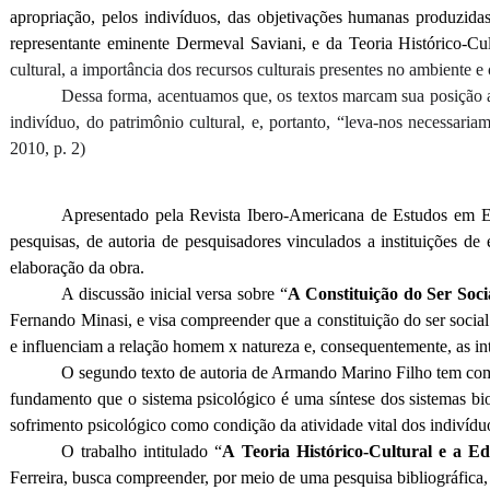
apropriação, pelos indivíduos, das objetivações humanas produzidas
representante eminente Dermeval Saviani, e da Teoria Histórico-C
cultural, a importância dos recursos culturais presentes no ambiente 
Dessa forma, acentuamos que, os textos marcam sua posição a
indivíduo, do patrimônio cultural, e, portanto, “leva-nos necess
2010, p. 2)
Apresentado pela Revista Ibero-Americana de Estudos em Edu
pesquisas, de autoria de pesquisadores vinculados a instituições d
elaboração da obra.
A discussão inicial versa sobre “
A Constituição do Ser Soc
Fernando Minasi, e visa compreender que a constituição do ser social
e influenciam a relação homem x natureza e, consequentemente, as int
O segundo texto de autoria de Armando Marino Filho tem com
fundamento que o sistema psicológico é uma síntese dos sistemas bio
sofrimento psicológico como condição da atividade vital dos indivídu
O trabalho intitulado “
A Teoria Histórico-Cultural e a 
Ferreira, busca compreender, por meio de uma pesquisa bibliográfica,