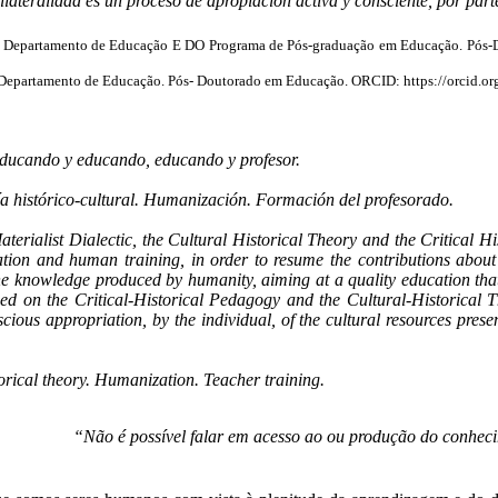
ateralidad es un proceso de apropiación activa y consciente, por parte
do Departamento de Educação E DO Programa de Pós-graduação em Educação. Pós-
o Departamento de Educação. Pós- Doutorado em Educação. ORCID:
https://orcid.
e educando y educando, educando y profesor.
ía histórico-cultural. Humanización. Formación del profesorado.
terialist Dialectic, the Cultural Historical Theory and the Critical His
tion and human training, in order to resume the contributions about di
 the knowledge produced by humanity, aiming at a quality education that
ased on the Critical-Historical Pedagogy and the Cultural-Historical 
cious appropriation, by the individual, of the cultural resources pres
torical theory. Humanization. Teacher training.
“Não é possível falar em acesso ao ou produção do conheci