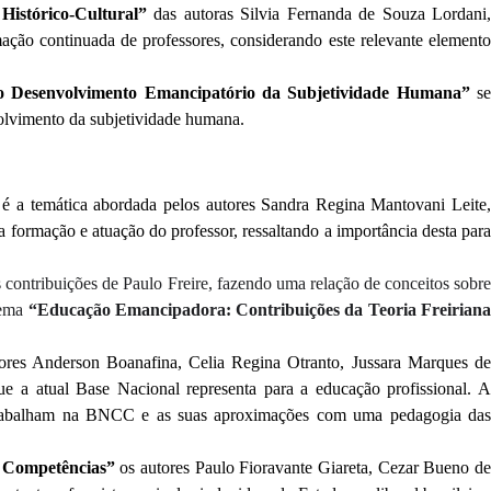
Histórico-Cultural”
das autoras Silvia Fernanda de Souza Lordani
ação continuada de professores, considerando este relevante elemento
e o Desenvolvimento Emancipatório da Subjetividade Humana”
s
volvimento da subjetividade humana.
”
é a temática abordada pelos autores Sandra Regina Mantovani Leite
 formação e atuação do professor, ressaltando a importância desta para
ontribuições de Paulo Freire, fazendo uma relação de conceitos sobre
tema
“Educação Emancipadora: Contribuições da Teoria Freirian
tores Anderson Boanafina, Celia Regina Otranto, Jussara Marques de
ue a atual Base Nacional representa para a educação profissional. 
ue trabalham na BNCC e as suas aproximações com uma pedagogia das
s Competências”
os autores Paulo Fioravante Giareta, Cezar Bueno d