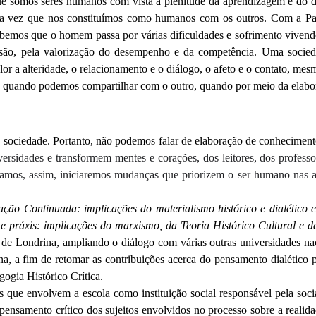
a que somos seres humanos com vista à plenitude da aprendizagem e 
ma vez que nos constituímos como humanos com os outros. Com a P
ebemos que o homem passa por várias dificuldades e sofrimento viven
são, pela valorização do desempenho e da competência. Uma socied
 a alteridade, o relacionamento e o diálogo, o afeto e o contato, mesm
 quando podemos compartilhar com o outro, quando por meio da elabor
 sociedade. Portanto, não podemos falar de elaboração de conheciment
ersidades e transformem mentes e corações, dos leitores, dos professo
atuamos, assim, iniciaremos mudanças que priorizem o ser humano nas
ção Continuada: implicações do materialismo histórico e dialético e 
práxis: implicações do marxismo, da Teoria Histórico Cultural e 
 Londrina, ampliando o diálogo com várias outras universidades naci
a, a fim de retomar as contribuições acerca do pensamento dialético p
agogia Histórico Crítica.
os que envolvem a escola como instituição social responsável pela s
pensamento crítico dos sujeitos envolvidos no processo sobre a real