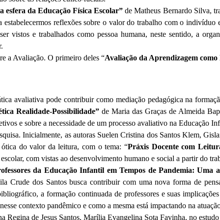
a esfera da Educação Física Escolar”
de Matheus Bernardo Silva, tr
 estabelecermos reflexões sobre o valor do trabalho com o indivíduo e
 ser vistos e trabalhados como pessoa humana, neste sentido, a organ
.
re a Avaliação. O primeiro deles “
Avaliação da Aprendizagem como 
ica avaliativa pode contribuir como mediação pedagógica na formação
ética Realidade-Possibilidade”
de Maria das Graças de Almeida Bapti
bjetivos e sobre a necessidade de um processo avaliativo na Educação Inf
squisa. Inicialmente, as autoras Suelen Cristina dos Santos Klem, G
ótica do valor da leitura, com o tema: “
Práxis Docente com Leitura
escolar, com vistas ao desenvolvimento humano e social a partir do trab
fessores da Educação Infantil em Tempos de Pandemia: Uma aná
ila Crude dos Santos busca contribuir com uma nova forma de pensa
bliográfico, a formação continuada de professores e suas implicações
l nesse contexto pandêmico e como a mesma está impactando na atuaçã
na Regina de Jesus Santos, Marília Evangelina Sota Favinha, no estud