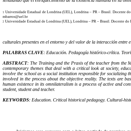
señalando que el enriquecimiento de la existencia humana en su omnil
Universidade Estadual de Londrina (UEL), Londrina – PR – Brasil. Docente 
1
mbarros@uel.br
Universidade Estadual de Londrina (UEL), Londrina – PR – Brasil. Docente d
2
culturales presentes en el entorno y del valor de la interacción entr
PALABRAS CLAVE
: Educación. Pedagogía histórico-crítica. Teor
ABSTRACT
: The Training and the Praxis of the teacher from the Ma
contemporary themes that deal with a critical look at society, educa
involve the school as a social institution responsible for socializing
involved in the process about the objective reality. The texts are b
human existence in its omnilateralism is a process of active and cons
student, student and teacher.
KEYWORDS
: Education. Critical historical pedagogy. Cultural-his