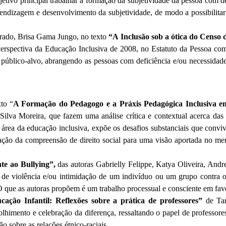
ivo principal trabalhar a formação da subjetividade da pessoa com defi
rendizagem e desenvolvimento da subjetividade, de modo a possibilita
Prado, Brisa Gama Jungo, no texto
“A Inclusão sob a ótica do Censo
Perspectiva da Educação Inclusiva de 2008, no Estatuto da Pessoa co
 público-alvo, abrangendo as pessoas com deficiência e/ou necessidade
to “
A Formação do Pedagogo e a Práxis Pedagógica Inclusiva em
a Silva Moreira, que fazem uma análise crítica e contextual acerca 
 área da educação inclusiva, expõe os desafios substanciais que con
ão da compreensão de direito social para uma visão aportada no merca
te ao Bullying”,
das autoras Gabrielly Felippe, Katya Oliveira, Andre
 de violência e/ou intimidação de um indivíduo ou um grupo contra
a. O que as autoras propõem é um trabalho processual e consciente em 
ação Infantil: Reflexões sobre a prática de professores”
de Ta
olhimento e celebração da diferença, ressaltando o papel de professor
 sobre as relações étnico-raciais.