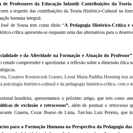
de Professores da Educação Infantil: Contribuições da Teoria 
re a respeito das contribuições da Teoria Histórico-Cultural na form
rmação humana integral.
José de Sousa tem como título “
A Pedagogia Histórico-Crítica 
rico-crítica apresenta-se enquanto uma das alternativas para o desen
cialidade e da Alteridade na Formação e Atuação do Professor
 estudo compreender e aprofundar a reflexão sobre a dimensão ética na
alógicas.
ra, Gustavo Kosienczuk Gomes, Leoni Maria Padilha Henning traz as c
sicologia histórico-cultural e da pedagogia histórico-crítica, com o 
ssional brasileira, apresentamos o próximo artigo, que tem como au
íticas de exclusão e retrocessos”,
além de pontuar o retrocesso q
ioravante Giareta, Cezar Bueno de Lima, Tarcísio Luiz Pereira, q
pactos para a Formação Humana na Perspectiva da Pedagogia da