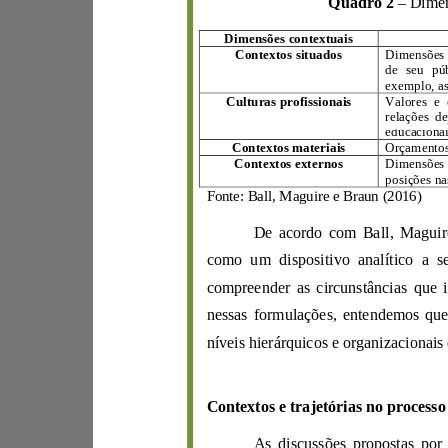
Quadro 2
–
Dim
ensões contextuais
Contextos situados
Culturas profis
sionais
Contextos materiais
Orçame
Contextos externos
D
Fonte:
Ball
,
Maguire
e
Braun
(
2016
)
De acordo
com
Ball
,
c
omo um
d
i
spositivo analítico
a
s
nessas
formulaçõ
níveis
h
i
erárquicos e organi
za
ci
on
As discussões propos
tas por