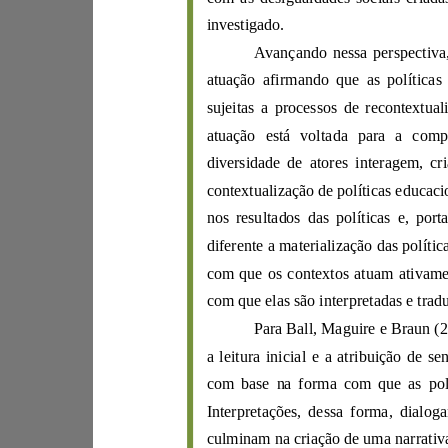
in
vestigado.
Av
an
ç
ando ne
s
s
a pers
atuação
sujeitas a processos de
at
u
ação es
t
á
voltada para a com
diversida
contextualização de
nos
r
e
sultados das políti
ca
s
e,
c
om que os contextos atuam ativ
com que e
la
s
sã
Para
Ball
,
Maguire
e
Braun
(
a leitura inicial e a atri
c
om
b
culminam
na criação de uma narra