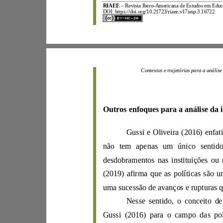
RIAEE
–
R
evista Ibero
-
A
mericana d
e
Estudos e
m
E
d
DOI:
https://d
oi.org/10.21723/riaee.v17iesp.3.16722
Contextos e trajetó
Outros enfoque
Gussi
e
Oliv
ei
ra
(
2016
desdobramentos nas instituiçõ
(
2019
)
a
fi
Gussi
(
20
16
) p
ar
a