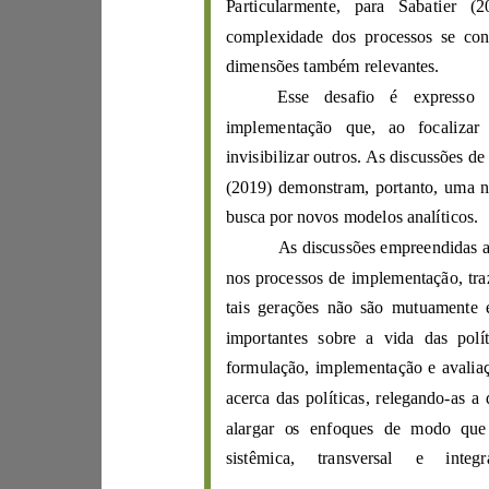
Particula
rmente, para
S
abat
i
er
(
dimensões também relevantes.
Esse desafio é
implemen
taçã
o
que, a
o
invisibilizar outros. As discussões de
(
2019
) demonstram, por
bu
sca
p
or novo
s
modelos analítico
s.
nos processos de im
tais geraçõ
es não s
formulação, impleme
acerca
das políticas, relegan
do
-
sistêmi