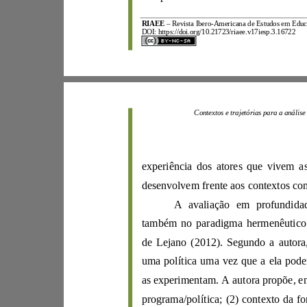
RIAEE
–
R
evista Ibero
-
A
mericana d
e
Estudos e
m
E
d
DOI:
https://d
oi.org/10.21723/riaee.v17iesp.3.16722
Contextos e trajetó
experiência dos a
tores que vi
vem
a
também no parad
d
e
Lejano
(
2012
as e
xperimentam. A autora pro