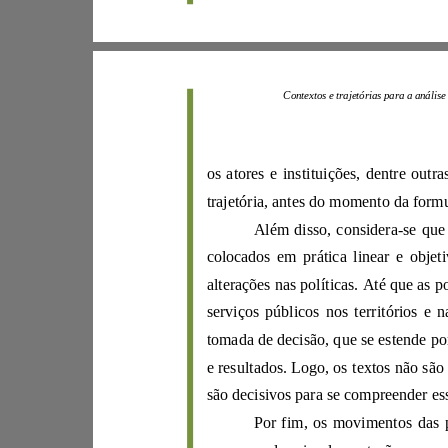
Contextos e trajetó
os atores e institu
trajet
ór
ia, a
n
tes do mome
nt
o
Além disso, considera
-
colocados em
alt
erações nas polí
ticas. Até que as
p
tomada d
e resultados.
L
ogo, os
t
extos
Por fim, os