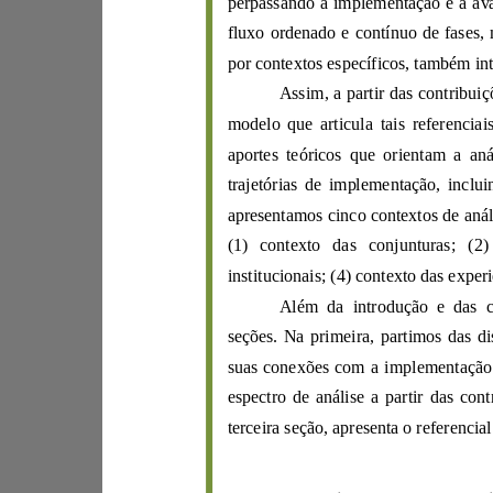
perpassan
do a implementaç
por conte
Ass
m
o
delo que ar
ti
cu
trajetórias de implementação, i
ap
re
sentamos
(1) contexto das conjuntu
institucionais; (4) c
ontexto das expe
Al
ém
d
seções. Na
suas conexões com a imp
e
terceira seção
,
apr