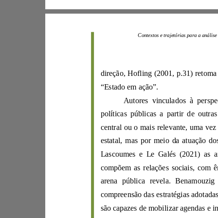
Contextos e trajetó
direção, Hofling (2001
, p.
31
“Estado em ação”.
Aut
políticas p
úblicas a partir d
e
outras
estatal, mas por meio da atuaçã
Lascoumes
e
Le Galé
s
(
2021
)
arena pública revela
.
Benamouzig
compreen
s
ão das
es
tratég
i
as adotada