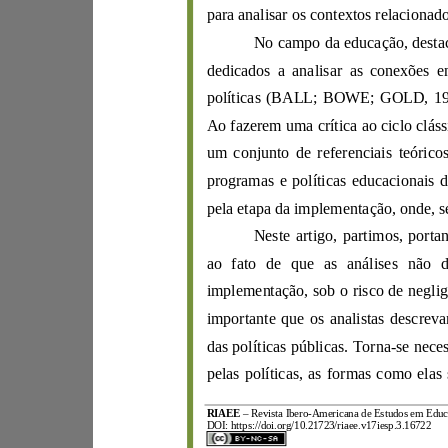
para
analisar os con
textos relaci
dedicado
políticas (
BAL
L
;
BOWE
;
GOLD
,
um con
programas e
políticas educacio
n
ao fato de
que as análises n
ã
da
s políticas públic
a
s. Torn
a
-
se ne
c
RIAEE
–
R
evista Ibero
-
A
mericana d
e
Estudos e
m
E
d
DOI:
https://d
oi.org/10.21723/riaee.v17iesp.3.16722