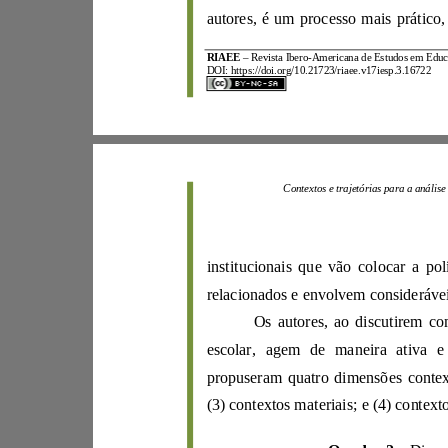
RIAEE
–
R
evista Ibero
-
A
mericana d
e
Estudos e
m
E
d
DOI:
https://d
oi.org/10.21723/riaee.v17iesp.3.16722
Contextos e trajetó
relacionados
e envolvem co
ns
i
de
p
ropuseram quatro dimensõ
(3) contextos materiais; e (4) co