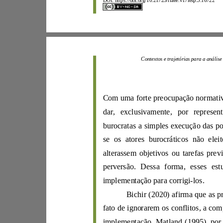
DOI:
https://d
oi.org/10.21723/riaee.v17iesp.3.16722
Contextos e trajetó
Com uma for
dar, exclus
ivamente, por rep
alte
rassem objetivos
implementação para corrigi
-
los.
Bichir
(
2020
) afirm
f
a
to de i
gn
orar
e
m os conflit
os
,
implementação.
Matland
(
1995