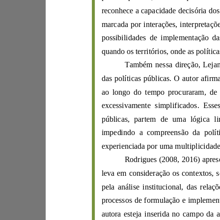
reconhece a
m
arcada por inte
rações, interpreta
ç
Também nessa
direção,
a
excessiv
amente simplificad
o
s. Esse
experienci
ada por uma multip
l
icidad
Rodrigu
es
(
2008
,
2016
pela análise instituciona
autora esteja ins