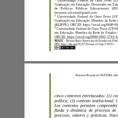
Grad
u
aç
ão em Edu
ca
ção. Douto
r
a
d
o e
de Políticas Públicas Educacionais
breynner.
o
li
veira@gma
il
.c
om
3
Un
i
v
e
rsidade Federal de O
u
Graduação em Educação.
Membro da Red
(REIPPE).
ORC
ID: https
://orcid.org
/
00
00
-
4
Universidade Federal
em Educação.
Membro
da
Rede de E
ORCID: http
s://orcid.org/0000
-
0002
-
5742
-
RIAEE
–
Revista Ibero
-
A
mericana de
Estudos e
m
E
DOI:
https://d
oi.org/10.21723/riaee.v17iesp.3.16722
B
reynner
Ricardo de
OLIVEIRA;
fluida y dinámica de proc