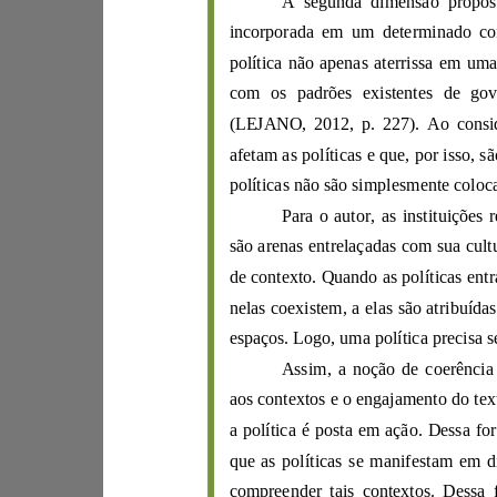
A
s
egunda
di
política não apenas aterris
s
co
m os
padrõe
s
e
(
LEJANO
,
2012
afetam as políticas
p
o
lí
ticas não são simpl
es
me
são aren
a
de contexto. Q
ua
nd
espaços. Log
o, uma política precisa s
a polít
ica é posta em ação. Dess