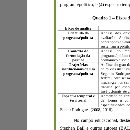
Quadro 1
–
Ei
xos de análise
Conteúdo do
programa/política
avaliação. Anal
conc
epçõ
e
s e val
o
su
Contexto da
formulação da
programa/
política
Trajetórias
institucionais de um
pelas via
s in
s
t
programa/política
muda
nças
nos sen
E
spectro temporal e
territorial
Fonte: Rodrigues (2008
,
2016)
No campo educaciona
Stephen B
al
l
e outros autores (