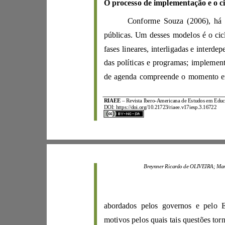
O
processo de imp
Conforme
Souza
(
2006
fases line
ares, interligad
RIAEE
–
Revista Ibero
-
A
mericana de
Estudos e
m
E
DOI:
https://d
oi.org/10.21723/riaee.v17iesp.3.16722
B
reynner
Ricardo de
OLIVEIRA;
abordados
pelos governos e
p