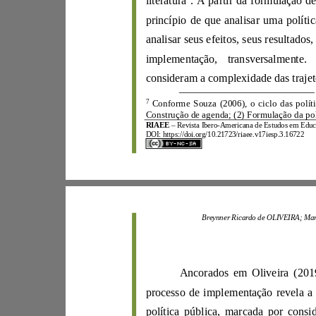
literatura
. A
partir da form
ulação d
i
mplementação, tran
s
versalm
en
7
Conforme
Souza
(
2006
),
Construção de agenda; (2) Formulação
da
RIAEE
–
Revista Ibero
-
A
mericana de
Estudos e
m
E
DOI:
https://d
oi.org/10.21723/riaee.v17iesp.3.16722
B
reynner
Ricardo de
OLIVEIRA;
Ancorados em
Oliveira
(
2
processo de imp
lementação reve