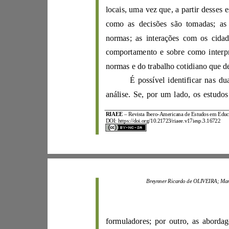
locais, uma vez
que, a partir dess
normas; as in
comp
ortamento e sobre
anális
e. Se, por um lado, os estudos
RIAEE
–
Revista Ibero
-
A
mericana de
Estudos e
m
E
DOI:
https://d
oi.org/10.21723/riaee.v17iesp.3.16722
B
reynner
Ricardo de
OLIVEIRA;
formuladores;
p
or