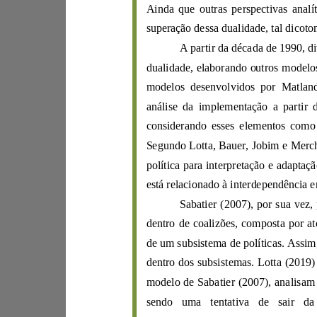
superação dessa dualidade, t
A
partir da déca
da
d
modelos desenvolvidos por
Matl
a
análise da
i
mp
considerando esses elementos co
Segundo
Lotta
,
Bauer
,
Jo
bim
e
po
lí
ti
está relacionado
à interdependência
Sabati
er
(
2007
), por sua vez,
de um
dentro dos subsis
temas.
Lotta
(
2019
)
modelo de
Sabatier
(
2007