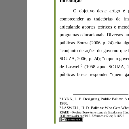
Int
r
odução
O ob
je
tivo deste artigo
é
articulando
a
po
pro
g
ramas educac
io
nais.
públicas.
Souza
(
2006
,
p. 24
)
“conjunto de ações do go
SOUZA
,
2006
,
p. 24)
;
6
de
Laswell
(
1958
apud
SOUZA
,
públicas busca responder
“qu
5
LYNN, L. E.
Designing Public P
olicy
: A
1980.
6
LA
S
WE
LL, H.
D.
P
olitics
: W
h
o
RIAEE
–
R
evista Ibero
-
A
mericana d
e
Estudos e
m
E
d
DOI:
https://d
oi.org/10.21723/riaee.v17iesp.3.16722