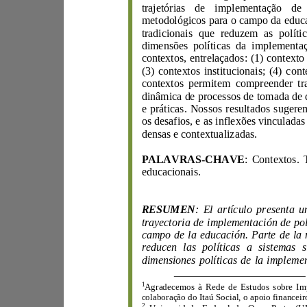
trajetórias
dimen
s
densas e contextualizadas
.
PALAVRAS
-
CHAVE
:
C
educacionai
s
.
RESUMEN
:
trayectoria de imple
dimen
1
Agradecemos à Rede de Estudo
s s
2