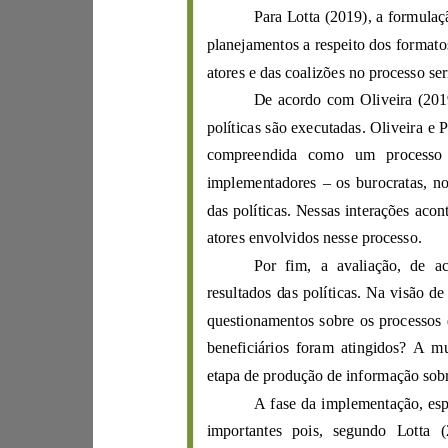
Para
Lotta
(
2019
pla
nejamentos a resp
eito
De acordo c
om
Oliveira
(
políticas são execu
tadas.
Oliveira
e
implementadores
–
das políticas. N
essas interações
atores envolvidos nesse processo.
resultados das políticas. Na v
isão de
question
a
mentos
so
bre
o
s processos
etapa de produçã
A fas
e
da i
m
plementação,
e
s
importantes pois, segundo
Lotta
(