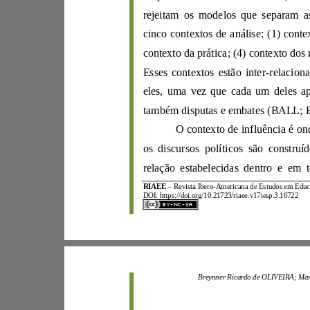
cinco con
textos de análise:
cont
ex
to
Esses contextos estão inter
-
eles, uma vez que cada um
também disputas e embates (
BALL
;
os disc
ursos políticos são const
RIAEE
–
Revista Ibero
-
A
mericana de
Estudos e
m
E
DOI:
https://d
oi.org/10.21723/riaee.v17iesp.3.16722
B
reynner
Ricardo de
OLIVEIRA;