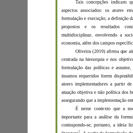
Tais concepções indica
aspectos associ
ados: os atores
propostos e os resultad
multidisciplinar, en
volvendo a soci
Oliveira
(
2019
centrada na hierarquia e
insumos requeridos forem
ator
es implementado
assegurando q
É nesse contexto
im
contrapondo
-
se, portanto, a ideia l
7