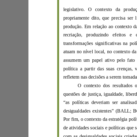
prop
riamente dito, que precis
transformações signific
ativas na pol
políti
ca a partir d
as
s
uas cr
e
nç
questõe
s de justiça, igualdade,
desigualdades existentes” (
BALL
;
Por
fim, o contexto da estra