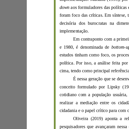
down
foram foco
d
as
decisória dos buroc
implementação.
Em cont
raponto com a pri
e 1980, é denominada de
bottom
-
estudo
s tinham como foco
,
polít
ica. Por isso, a
análise feita por
conceito f
ormulado por
Lipsk
y
(
cida
dania e o papel cr
í
tico pa
ra
com
Oliveira
(
2019
pesquisadores que avançar