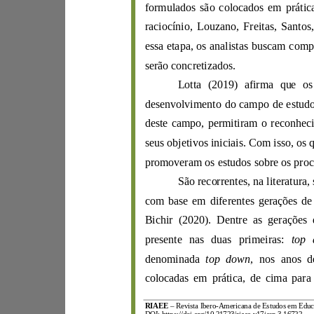
formulados são colocad
rac
i
ocínio,
L
ouza
n
o
,
Freitas
,
Sa
nt
os
serão con
cretizados.
Lotta
(
2019
) afirma que
desenvolv
im
en
deste campo
,
permitiram
seus objetivos inicia
is. Com isso, os
São recorrent
com base em dife
rentes gerações d
Bichir
(
2020
presente
nas duas primeiras:
denominada
top d
own
, n
RIAEE
–
R
evista Ibero
-
A
mericana d
e
Estudos e
m
E
d