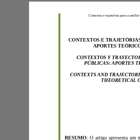
Contextos e trajetó
CONTEX
RESUMO
: