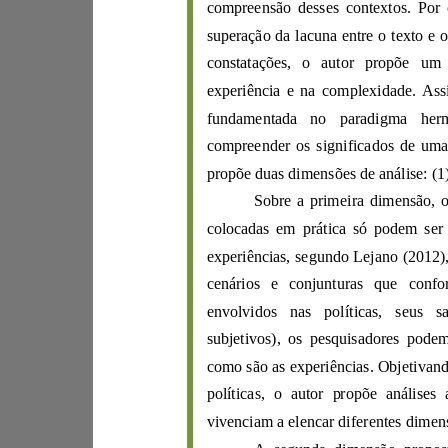
compreensão des
supera
ç
ã
o da lacuna entre o
t
ex
experiê
fundamentada no p
ar
ad
propõe
duas dimensões de
Sobre a primei
ra
d
expe
riências, segundo
Lejano
(
2012
cenários e c
on
ju
subj
etivos), os pesquisadores pode
como são as exp
er
iê
vivenciam a elencar difere