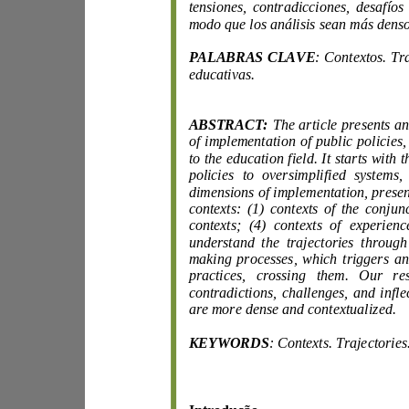
modo que los a
nálisis sean má
s
PALABRAS CLAVE
:
educativas.
ABSTRAC
T:
of im
plementation of public policie
s,
dimensions
of
contexts; (4) contexts of exper
practices, crossing
are more dense and contextualized.
KEYWORDS
: Contexts