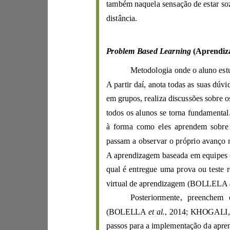
distância
.
Problem Based Learning
em grupos,
realiza
à forma como eles a
qual é ent
virtual de aprendizagem (
BOL
L
ELA
(B
OLELLA
et al.
, 2014;
KHOGALI