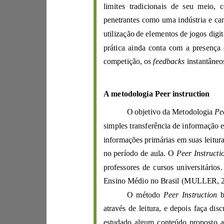
limit
competição, os
feedbacks
A
metodologia
Peer
instruction
O objetivo da Metodologia
simples transferência de informação
informações primárias em sua
no período de aula. O
Peer
Ensino Mé
dio no Brasil
(M
U
LLER,
O método
Peer Instruction