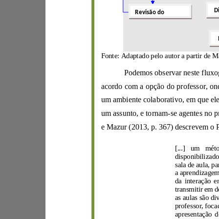
Revisão do
um assunto,
e
tornam
-
se agentes no p
[
...
sala de