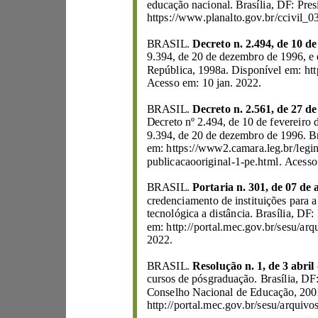
BRASIL.
Acesso em: 10 jan. 2022.
BRASIL.
Decreto nº 2.494, de 10 de feve
publicacaoorig
inal
-
1
-
BRASIL.
2022.
BRASIL.
cursos de pósgraduaç