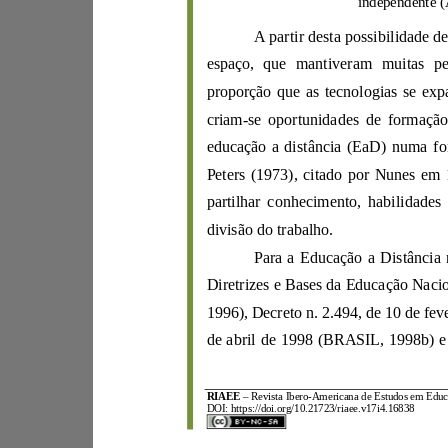
independente
A
partir
espaço
,
cri
am
-
divisão do trabalho.
P
1996)
de abril de 1998 (
BRASIL, 1998
b
RIAEE
–
Revista Ibero
-
DOI:
https://doi.org/10.21723/riaee.v17i4.16838