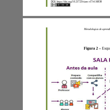
DOI:
https://doi.org/10.21723/riaee.v17i4.16838
Figura
2
–