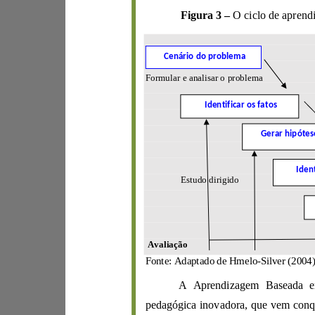
Figura 3
–
O
Cenário do problema
Formular e analisar o
problema
Identificar os fatos
Ger
Estudo dirigido
Avaliação
Fonte: Adaptado de Hmelo
-
Silver
(2004