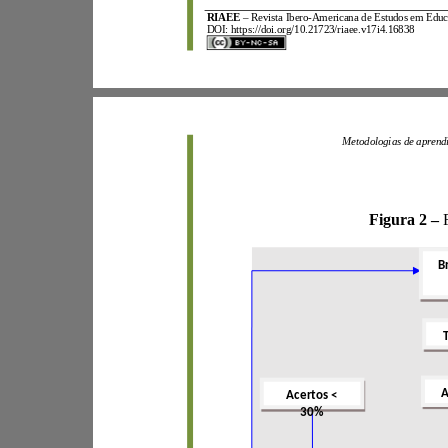
RIAEE
–
Revista Ibero
-
DOI:
https://doi.org/10.21723/riaee.v17i4.16838
Figura
2
–
Acertos <
30%