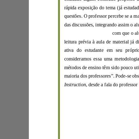
rápida exposição
questões.
Este método faz
consideramos
maioria dos professores”. Pode
-
Instruction