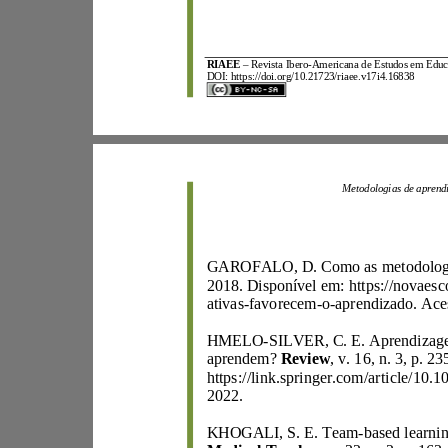
RIAEE
–
Revista Ibero
-
DOI:
https://doi.org/10.21723/riaee.v17i4.16838
ativas
-
favorecem
-
o
-
HMELO
-
aprendem
?
Review
, v. 16, n. 3,
2022.
KHOGALI, S. E. Team
-