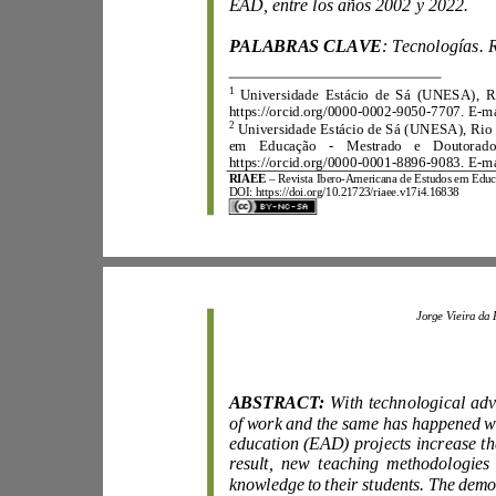
EAD, entre los años 2002 y 2022.
PALABRAS CLAVE
: Tecnologías
.
1
https://orcid.org/0000
-
0002
-
9050
-
7707. E
-
2
em Educação
-
Mestrado e
https://orcid.org/0000
-
0001
-
8896
-
9083. E
-
RIAEE
–
Revista Ibero
-
DOI:
https://doi.org/10.21723/riaee.v17i4.16838
ABSTRACT
:
knowledge to their students.