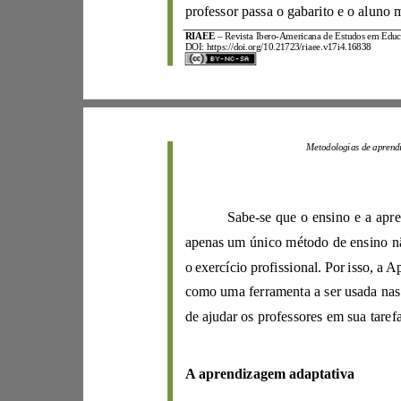
RIAEE
–
Revista Ibero
-
DOI:
https://doi.org/10.21723/riaee.v17i4.16838
Sabe
-
se que o ensin
como uma fe
A
a
prendizagem
adaptativa