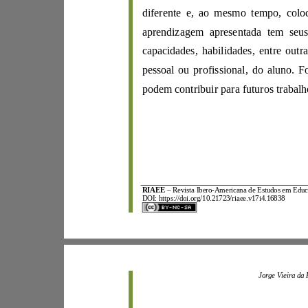
d
capacidades, h
pessoal ou profissional
,
RIAEE
–
Revista Ibero
-
DOI:
https://doi.org/10.21723/riaee.v17i4.16838