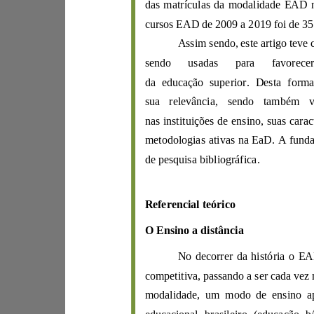
Assim sendo, este
metodologias ativas na EaD.
de
pesquisa bibliogr
áfica.
Referencial
teórico
O
E
nsino a
distância
competitiva
,