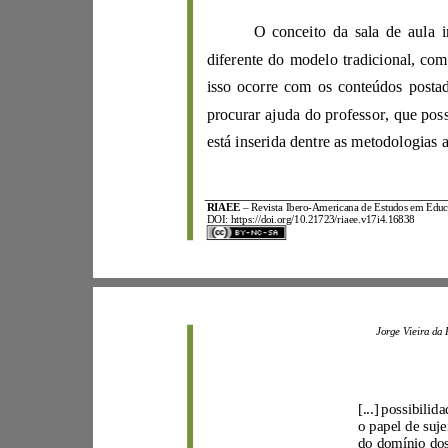
diferente
d
procurar ajuda do professor
,
RIAEE
–
Revista Ibero
-
DOI:
https://doi.org/10.21723/riaee.v17i4.16838