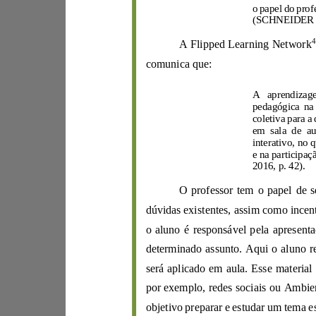
(
S
CHNEIDER
A
Flipped Learning Network
comunica
que:
coletiva
2016, p. 42).
O prof
o aluno é responsável pela apres
será aplicado em aula.
Esse
por
exemplo,
red
es
sociais
ou
objetivo
preparar
e
e
studar um tema