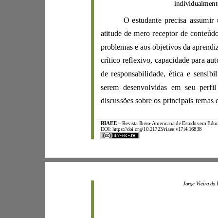
problemas e aos o
serem desenvolvidas em seu perfil
RIAEE
–
Revista Ibero
-
DOI:
https://doi.org/10.21723/riaee.v17i4.16838