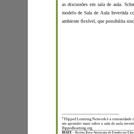
as discussões em sala
de aula.
4
em aprender
flippedlearning.org
RIAEE
–
Revista Ibero
-