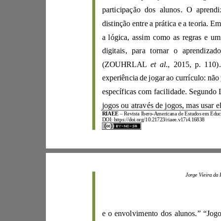
participação dos alunos.
distinção entre a prática e a teoria.
digitais, para tornar o aprendizado
(ZOUHRLAL
et al
.
,
2015, p. 110).
experiência de jogar ao currículo
:
específicas com faci
lidade.
RIAEE
–
Revista Ibero
-
DOI:
https://doi.org/10.21723/riaee.v17i4.16838
e o envolvimento dos alunos.
”
“