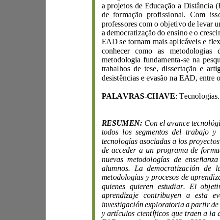
a projetos de
Educação a
D
istância (
de formação profissional.
Com 
professores com o
a
democratização do ensino e
conhecer
como
metodologia fundamenta
-
trabalhos de
t
PALAVRAS
-
CHAVE
: Tecnologias
.
RESUMEN:
nuevas metodologías de ense
alumnos.
quienes quieren estudi
ar.
y artículos