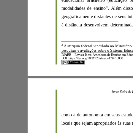
modalidades de ensino”.
3
A
utarquia
federal vinculada
ao Minis
RIAEE
–
Revista Ibero
-
DOI:
https://doi.org/10.21723/riaee.v17i4.16838
locais que sejam apropriados
à