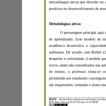
positivos no
desenvolvimento
Metodologias
ativas
O
d
e
aprendizado.
autôn
oma.
De
de ensino
,
o professor torna
-
RIAEE
–
Revista Ibero
-
DOI:
https://doi.org/10.21723/riaee.v17i4.16838