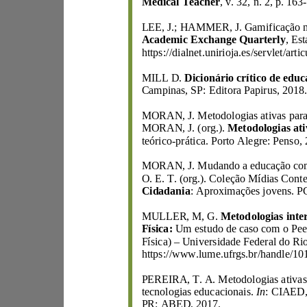
Medical Teacher
, v. 32, n. 2, p. 163
-
LEE
Academic
Exchange Quarterly
MILL D.
Campinas, SP:
Editora Papirus
,
2018.
MORAN, J. (org.).
teórico
-
O. E. T.
(org.).
Cidadania
:
Aproximações
MULLER, M, G.
Física:
Física)
–
Universidade Federa
tecnologias educacionais.
In
PR: ABED,
2017.