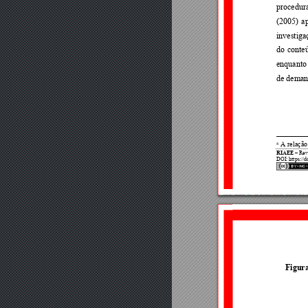
procedura
(2005) 
a
investiga
do 
conte
enquanto
de demand
A relaçã
4
RIAEE
 Re
v
–
DOI
: https://
Figura