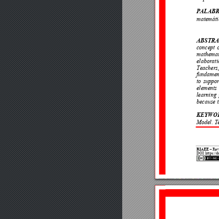
PALABR
matemáti
ABSTR
concept 
mathemat
elaborati
Teachers,
fundament
to 
suppor
elements 
learning 
because t
KEYWO
Model. T
RIAEE
 Re
v
–
DOI
: https://