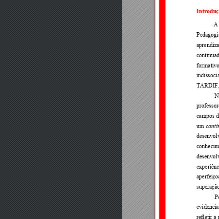
Introduç
A
Pedagogi
aprendiz
continuad
formativo
indissoci
TARDIF, 
N
professor
campos 
d
um 
cont
desenvolv
conhecim
desenvolv
experiênc
aperfeiço
superação
P
evidenci
refletir a 