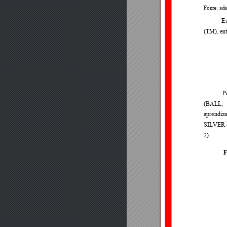
Fonte: ad
Es
(TM), en
P
(BALL; 
aprendiz
SILVER 
2).  
F