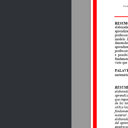
Form
RESUM
elaborada
aprendiz
professor
modelo 
dimensão
aprendiz
professor
e 
possibi
fundamen
visto que
PALAV
matemáti
RESUM
elaborad
aprendiza
que impa
de 
las 
ta
utiliza 
los
fundamen
material 
elaborad
del apren
empíricos