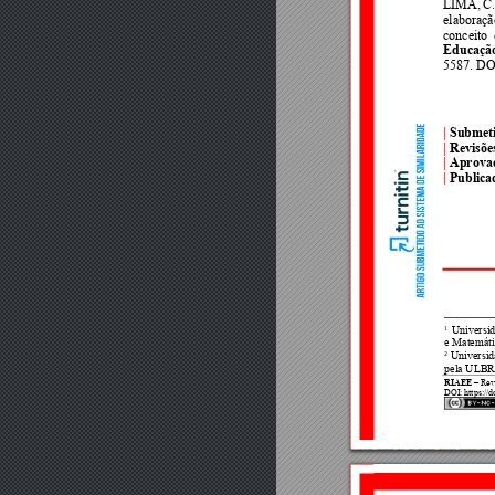
LIMA, 
C.
elaboraçã
conceito 
Educaçã
5587. DOI
| 
Submet
| 
Revisõe
|
Aprova
|
Publica
1
 Univer
si
e Matemátic
Universid
2
pela ULBR
RIAEE
 Re
v
–
DOI
: https://