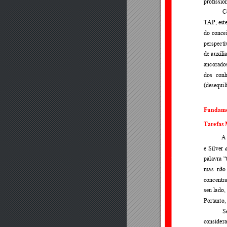
profissio
C
TAP, e
st
do 
concei
perspecti
de auxil
ancorado
dos 
conh
(desequil
Fundamen
Tarefas 
A
e 
Silver 
palavra 
“
mas 
não
concentra
seu lado, 
Portanto,
S
considera