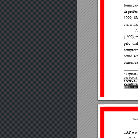
formação
de 
profes
1999; 
SM
curricula
A
(1999), i
pelo 
diá
compreen
como 
re
concentra 
Segundo 
3
que ocorra 
RIAEE
 Re
v
–
DOI
: https://
Form
TAP 
e 
o 