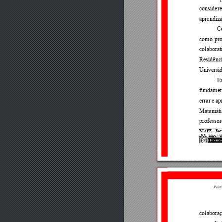
considere
aprendiza
C
como 
pr
colaborat
Residênci
Un
iversi
En
fundamen
errar 
e 
ap
Matemáti
professor
RIAEE
 – Rev
DOI: https://d
Práti
colabora