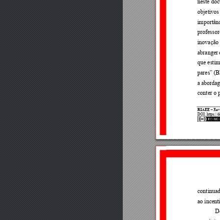
neste 
doc
objetivos
importânc
professor
inovação
abranger 
que esti
pares” 
(B
a 
aborda
conter o 
RIAEE
 – Rev
DOI: https://d
continuad
ao incen
D