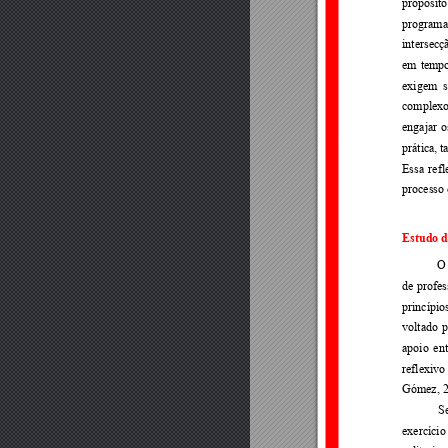
propósito
programa
intersecç
em 
temp
exigem 
complexo
engajar 
o
prática, 
t
Essa 
refl
processo 
Estudo d
O
de 
profes
princípio
voltado 
p
apoio 
ent
reflexivo
Gómez, 2
S
exercício