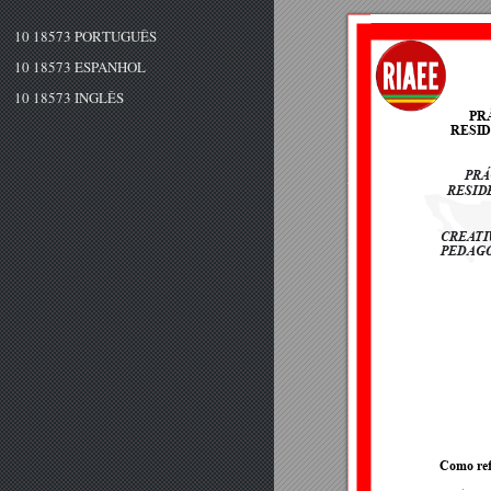
10 18573 PORTUGUÊS
10 18573 ESPANHOL
10 18573 INGLÊS
PR
RESI
PRÁ
RESID
CREA
TI
PEDAG
Como refe