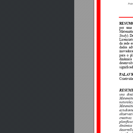
Práti
RESUM
por 
uma 
Matemáti
Study
). 
D
Licenciat
da 
rede 
e
dados 
ad
inovadora
para 
o 
pl
dinâmica 
desenvol
significa
PALAV
Criativid
RESUM
una 
diná
Matemátic
naturalez
Matemátic
estudiant
observaci
cr
e
ativas 
planificac
dinámica
desarr
oll