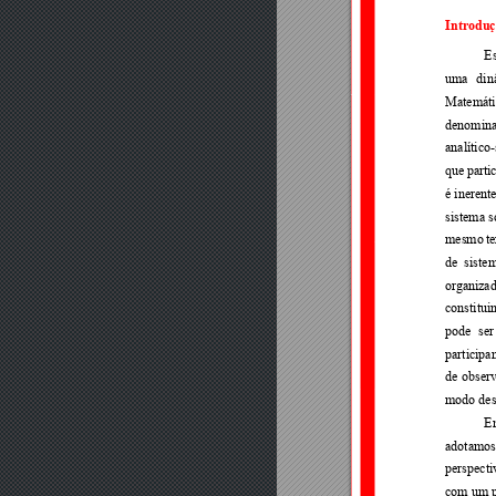
Introdu
Es
uma 
din
Matemáti
denomina
analítico
que 
parti
é inerente
sistema s
mesmo 
t
de 
siste
or
ganizad
constitui
pode 
ser
participa
de 
obser
modo desc
E
adotamos
perspecti
com um p