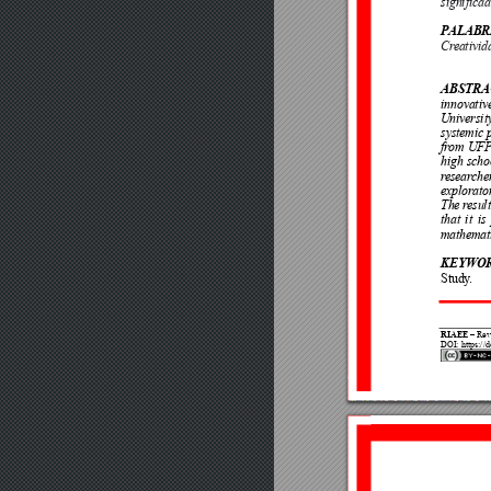
significa
PALABR
Cr
eativid
ABSTRA
innovativ
University
systemic 
fr
om 
UFP
high 
scho
r
esear
che
explorato
The r
esul
that 
i
t 
is 
mathemat
KEYWO
Study
.
RIAEE
 – Rev
DOI: https://d