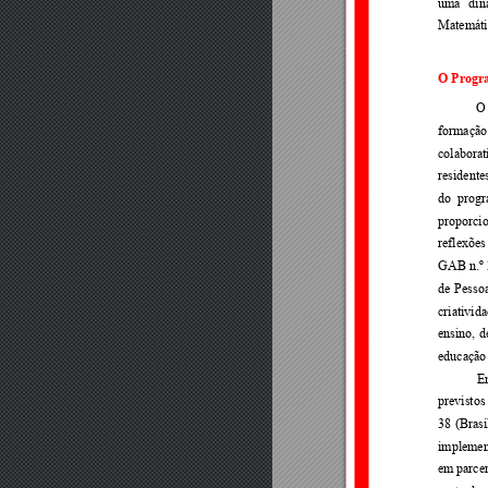
uma 
din
Matemáti
O Progr
O
formação
colaborat
residentes
do 
progr
proporci
reflexões
GAB 
n.º 
de 
Pessoa
criativida
ensino, 
d
educação
En
previstos
38 
(Brasil
implemen
em 
parcer