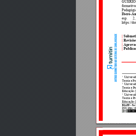
GUÉRIOS
formativa
Pedagógi
Ibero-Am
esp. 
2,
https://d
| 
Submet
| 
Revisõe
|
Aprova
|
Publica
1
 Univer
si
Teoria e 
Pr
2
 Univer
si
Teoria e Pr
Educação
 
3
 Univer
si
Teoria 
e Pr
Educação
 
RIAEE
 – Rev
DOI: https://d