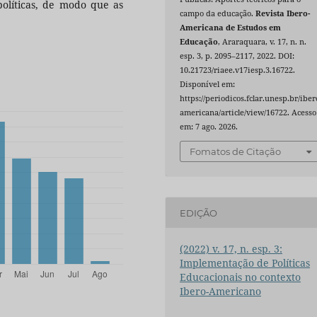
 políticas, de modo que as
campo da educação.
Revista Ibero-
Americana de Estudos em
Educação
, Araraquara, v. 17, n. n.
esp. 3, p. 2095–2117, 2022. DOI:
10.21723/riaee.v17iesp.3.16722.
Disponível em:
https://periodicos.fclar.unesp.br/iber
americana/article/view/16722. Acesso
em: 7 ago. 2026.
Fomatos de Citação
EDIÇÃO
(2022) v. 17, n. esp. 3:
Implementação de Políticas
Educacionais no contexto
Ibero-Americano