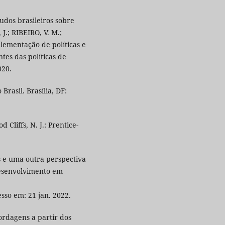
udos brasileiros sobre
J.; RIBEIRO, V. M.;
ementação de políticas e
tes das políticas de
020.
rasil. Brasília, DF:
Cliffs, N. J.: Prentice-
as e uma outra perspectiva
esenvolvimento em
:
esso em: 21 jan. 2022.
rdagens a partir dos