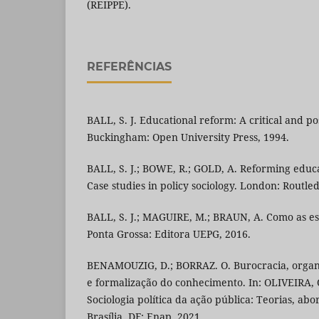
(REIPPE).
REFERÊNCIAS
BALL, S. J. Educational reform: A critical and p
Buckingham: Open University Press, 1994.
BALL, S. J.; BOWE, R.; GOLD, A. Reforming educ
Case studies in policy sociology. London: Routle
BALL, S. J.; MAGUIRE, M.; BRAUN, A. Como as esc
Ponta Grossa: Editora UEPG, 2016.
BENAMOUZIG, D.; BORRAZ. O. Burocracia, organiz
e formalização do conhecimento. In: OLIVEIRA,
Sociologia política da ação pública: Teorias, abo
Brasília, DF: Enap, 2021.