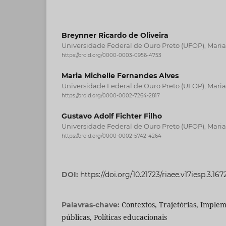
Breynner Ricardo de Oliveira
Universidade Federal de Ouro Preto (UFOP), Maria
https://orcid.org/0000-0003-0956-4753
Maria Michelle Fernandes Alves
Universidade Federal de Ouro Preto (UFOP), Maria
https://orcid.org/0000-0002-7264-2817
Gustavo Adolf Fichter Filho
Universidade Federal de Ouro Preto (UFOP), Maria
https://orcid.org/0000-0002-5742-4264
DOI:
https://doi.org/10.21723/riaee.v17iesp.3.167
Contextos, Trajetórias, Implem
Palavras-chave:
públicas, Políticas educacionais