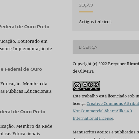
SEÇÃO
Artigos teóricos
Federal de Ouro Preto
ducação. Doutorado em
LICENÇA
 sobre Implementação de
Copyright (c) 2022 Breynner Ricar
de Federal de Ouro
de Oliveira
 Educação. Membro da
as Públicas Educacionais
Este trabalho está licenciado sob 
licença
Creative Commons Attribut
NonCommercial-ShareAlike 4.0
deral de Ouro Preto
International License
.
ducação. Membro da Rede
Manuscritos aceitos e publicados 
blicas Educacionais