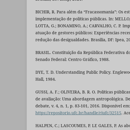
BICHIR, R. Para além da “Fracassomania”: Os est
implementação de políticas públicas. In: MELLO, 
LOTTA, G.; BONAMINO, A.; CARVALHO, C. P. Impl
atuação de gestores públicos: Experiências recen
redução das desigualdades. Brasília, DF: Ipea, 2
BRASIL. Constituição da República Federativa do B
Senado Federal: Centro Gráfico, 1988.
DYE, T. D. Understanding Public Policy. Englewood 
Hall, 1984.
GUSSI, A. F.; OLIVEIRA, B. R. O. Políticas públic
de avaliação: Uma abordagem antropológica. D
debate, v. 4, n. 1, p. 83-101, 2016. Disponível em
https://repositorio.ufc.br/handle/riufc/32515
. Ac
HALPEN, C.; LASCOUMES, P. LE GALES, P. As abo