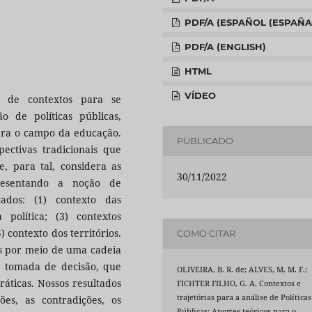
PDF/A (ESPAÑOL (ESPAÑA
PDF/A (ENGLISH)
HTML
VÍDEO
 de contextos para se
 de políticas públicas,
para o campo da educação.
PUBLICADO
ectivas tradicionais que
e, para tal, considera as
30/11/2022
presentando a noção de
çados: (1) contexto das
política; (3) contextos
5) contexto dos territórios.
COMO CITAR
s por meio de uma cadeia
de tomada de decisão, que
OLIVEIRA, B. R. de; ALVES, M. M. F.;
ráticas. Nossos resultados
FICHTER FILHO, G. A. Contextos e
trajetórias para a análise de Políticas
s, as contradições, os
Públicas: Aportes teóricos para o