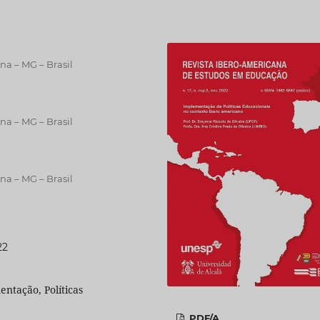
na – MG – Brasil
na – MG – Brasil
na – MG – Brasil
22
entação, Políticas
PDF/A