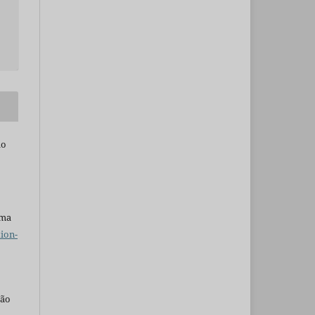
do
uma
ion-
são