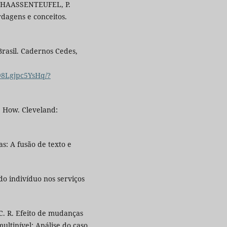
.; HAASSENTEUFEL, P.
rdagens e conceitos.
Brasil. Cadernos Cedes,
98Lgjpc5YsHq/?
 How. Cleveland:
as: A fusão de texto e
do indivíduo nos serviços
C. R. Efeito de mudanças
ltinível: Análise do caso