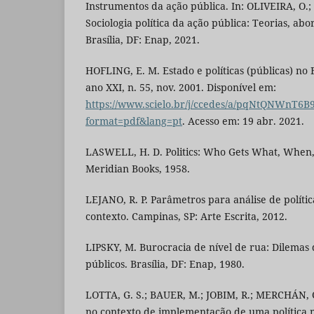
Instrumentos da ação pública. In: OLIVEIRA, O
Sociologia política da ação pública: Teorias, abo
Brasília, DF: Enap, 2021.
HOFLING, E. M. Estado e políticas (públicas) no 
ano XXI, n. 55, nov. 2001. Disponível em:
https://www.scielo.br/j/ccedes/a/pqNtQNWnT6B
format=pdf&lang=pt
. Acesso em: 19 abr. 2021.
LASWELL, H. D. Politics: Who Gets What, When,
Meridian Books, 1958.
LEJANO, R. P. Parâmetros para análise de polític
contexto. Campinas, SP: Arte Escrita, 2012.
LIPSKY, M. Burocracia de nível de rua: Dilemas 
públicos. Brasília, DF: Enap, 1980.
LOTTA, G. S.; BAUER, M.; JOBIM, R.; MERCHÁN, 
no contexto de implementação de uma política mu