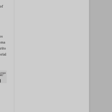
of
os
ioma
rito
rial