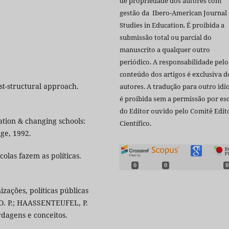
de propriedade dos autores com
gestão da Ibero-American Journal 
Studies in Education. É proibida a
submissão total ou parcial do
manuscrito a qualquer outro
periódico. A responsabilidade pelo
conteúdo dos artigos é exclusiva d
ost-structural approach.
autores. A tradução para outro id
é proibida sem a permissão por esc
do Editor ouvido pelo Comitê Edito
ation & changing schools:
Científico.
dge, 1992.
olas fazem as políticas.
0
0
0
ações, políticas públicas
 O. P.; HAASSENTEUFEL, P.
rdagens e conceitos.