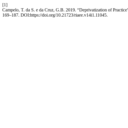
[1]
Campelo, T. da S. e da Cruz, G.B. 2019. “Deprivatization of Practic
169–187. DOI:https://doi.org/10.21723/riaee.v14i1.11045.