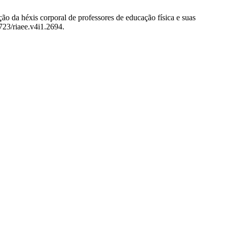
ção da héxis corporal de professores de educação física e suas
723/riaee.v4i1.2694.