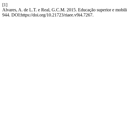
[1]
Alvares, A. de L.T. e Real, G.C.M. 2015. Educação superior e mobilida
944. DOI:https://doi.org/10.21723/riaee.v9i4.7267.