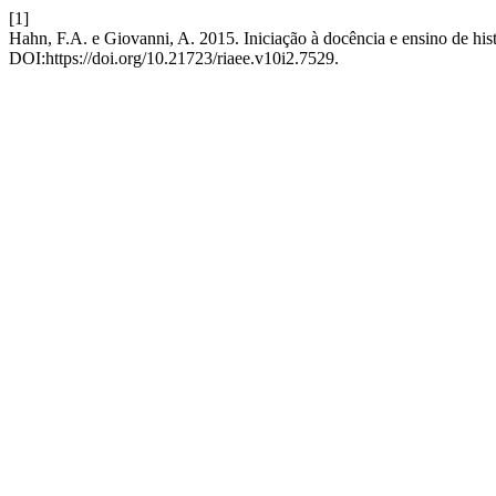
[1]
Hahn, F.A. e Giovanni, A. 2015. Iniciação à docência e ensino de hi
DOI:https://doi.org/10.21723/riaee.v10i2.7529.