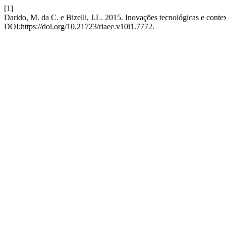
[1]
Darido, M. da C. e Bizelli, J.L. 2015. Inovações tecnológicas e contex
DOI:https://doi.org/10.21723/riaee.v10i1.7772.