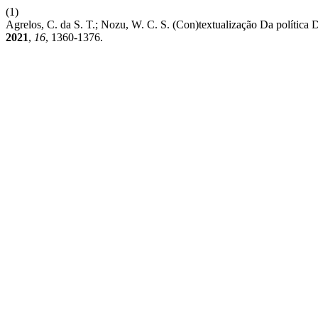
(1)
Agrelos, C. da S. T.; Nozu, W. C. S. (Con)textualização Da políti
2021
,
16
, 1360-1376.