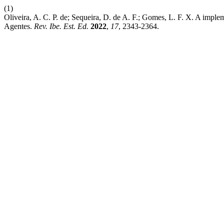
(1)
Oliveira, A. C. P. de; Sequeira, D. de A. F.; Gomes, L. F. X. A imp
Agentes.
Rev. Ibe. Est. Ed.
2022
,
17
, 2343-2364.