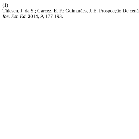
(1)
Thiesen, J. da S.; Garcez, E. F.; Guimarães, J. E. Prospecção De ce
Ibe. Est. Ed.
2014
,
9
, 177-193.